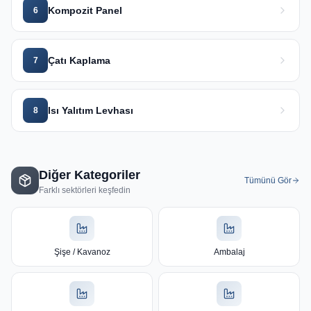
Kompozit Panel
6
Çatı Kaplama
7
Isı Yalıtım Levhası
8
Diğer Kategoriler
Tümünü Gör
Farklı sektörleri keşfedin
Şişe / Kavanoz
Ambalaj