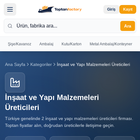
Giriş
Kayıt
Ara
Şişe/Kavanoz
Ambalaj
Kutu/Karton
Metal Ambalaj/Konteyner
Hoş
Ana Sayfa
Kategoriler
İnşaat ve Yapı Malzemeleri Üreticileri
Geldiniz
Giriş yapın
veya kayıt
olun
İnşaat ve Yapı Malzemeleri
Kayıt
Giriş
Üreticileri
Ol
Yap
Türkiye genelinde
2
i̇nşaat ve yapı malzemeleri üreticileri
firması.
Toptan fiyatlar alın, doğrudan üreticilerle iletişime geçin.
Ana
Sayfa