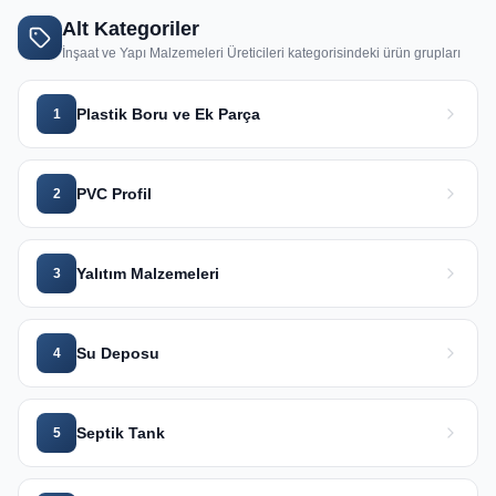
Alt Kategoriler
İnşaat ve Yapı Malzemeleri Üreticileri
kategorisindeki ürün grupları
Plastik Boru ve Ek Parça
1
PVC Profil
2
Yalıtım Malzemeleri
3
Su Deposu
4
Septik Tank
5