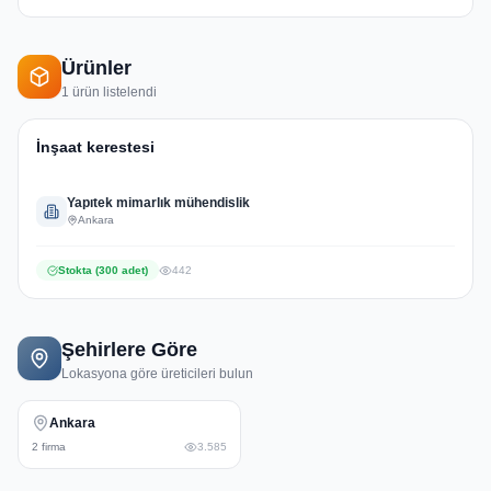
Ürünler
10.500,00 ₺
1
ürün listelendi
Yalıtım Malzemeleri
İnşaat kerestesi
Yapıtek mimarlık mühendislik
Ankara
Stokta (
300
adet)
442
Şehirlere Göre
Lokasyona göre üreticileri bulun
Ankara
2
firma
3.585