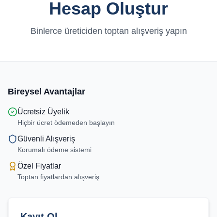
Hesap Oluştur
Tüm
Firmalar
Binlerce üreticiden toptan alışveriş yapın
Tüm
Ürünler
Kampanyalar
Bireysel Avantajlar
Ücretsiz Üyelik
POPÜLER
Hiçbir ücret ödemeden başlayın
KATEGORILER
Güvenli Alışveriş
Şişe ve Kavanoz Üreticileri
Korumalı ödeme sistemi
Ambalaj Üreticileri
Özel Fiyatlar
Toptan fiyatlardan alışveriş
Kutu ve Karton Üreticileri
Metal Ambalaj ve Konteyner Üreticileri
Kayıt Ol