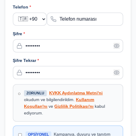
Telefon
*
Şifre
*
Şifre Tekrar
*
KVKK Aydınlatma Metni'ni
ZORUNLU
okudum ve bilgilendirildim.
Kullanım
Koşulları'nı
ve
Gizlilik Politikası'nı
kabul
ediyorum.
Kampanya, duyuru ve tanıtım
OPSİYONEL