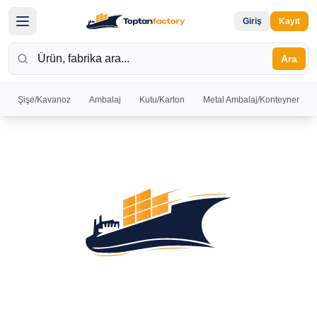
Giriş
Kayıt
Ara
Şişe/Kavanoz
Ambalaj
Kutu/Karton
Metal Ambalaj/Konteyner
Hoş
Geldiniz
Giriş yapın
veya kayıt
olun
Kayıt
Giriş
Ol
Yap
Ana
Sayfa