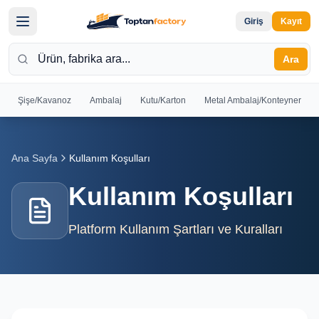
Giriş
Kayıt
Ara
Şişe/Kavanoz
Ambalaj
Kutu/Karton
Metal Ambalaj/Konteyner
Hoş
Geldiniz
Ana Sayfa
Kullanım Koşulları
Giriş yapın
veya kayıt
Kullanım Koşulları
olun
Platform Kullanım Şartları ve Kuralları
Kayıt
Giriş
Ol
Yap
Ana
Sayfa