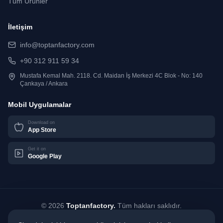
Tüm Ürünler
İletişim
info@toptanfactory.com
+90 312 911 59 34
Mustafa Kemal Mah. 2118. Cd. Maidan İş Merkezi 4C Blok - No: 140
Çankaya / Ankara
Mobil Uygulamalar
Download on
App Store
Get it on
Google Play
©
2026
Toptanfactory.
Tüm hakları saklıdır.