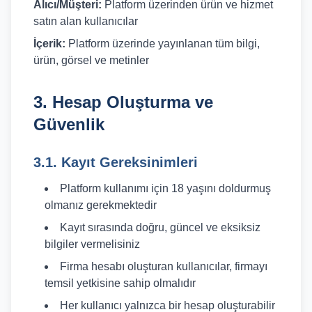
Alıcı/Müşteri:
Platform üzerinden ürün ve hizmet
Cam Ambalaj Üreticileri
satın alan kullanıcılar
Kapak ve Pompa Üreticileri
İçerik:
Platform üzerinde yayınlanan tüm bilgi,
ürün, görsel ve metinler
Etiket ve Baskı Üreticileri
Hakkımızda
Plastik Ham Madde Üreticileri
3. Hesap Oluşturma ve
Güvenlik
Kimyasal Ürün Üreticileri
İletişim
Temizlik Ürünleri Üreticileri
3.1. Kayıt Gereksinimleri
+90
Tekstil ve Konfeksiyon Üreticileri
312
Platform kullanımı için 18 yaşını doldurmuş
911
olmanız gerekmektedir
Makine ve Ekipman Üreticileri
59
Kayıt sırasında doğru, güncel ve eksiksiz
34
Tüm
bilgiler vermelisiniz
info@toptanfactory.com
Kategoriler
Firma hesabı oluşturan kullanıcılar, firmayı
(
25
)
temsil yetkisine sahip olmalıdır
Her kullanıcı yalnızca bir hesap oluşturabilir