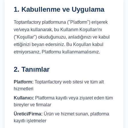
1. Kabullenme ve Uygulama
Tüm
Firmalar
Toptanfactory platformuna ("Platform") erişerek
Tüm
ve/veya kullanarak, bu Kullanım Koşulları'nı
Ürünler
("Koşullar") okuduğunuzu, anladığınızı ve kabul
ettiğinizi beyan edersiniz. Bu Koşulları kabul
Kampanyalar
etmiyorsanız, Platformu kullanmamalısınız.
2. Tanımlar
POPÜLER
KATEGORILER
Platform:
Toptanfactory web sitesi ve tüm alt
Şişe ve Kavanoz Üreticileri
hizmetleri
Ambalaj Üreticileri
Kullanıcı:
Platforma kayıtlı veya ziyaret eden tüm
bireyler ve firmalar
Kutu ve Karton Üreticileri
Üretici/Firma:
Ürün ve hizmet sunan, platforma
Metal Ambalaj ve Konteyner Üreticileri
kayıtlı işletmeler