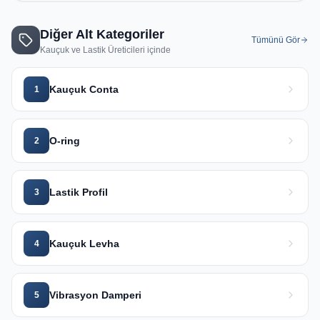
Diğer Alt Kategoriler
Tümünü Gör
Kauçuk ve Lastik Üreticileri
içinde
Kauçuk Conta
1
O-ring
2
Lastik Profil
3
Kauçuk Levha
4
Vibrasyon Damperi
5