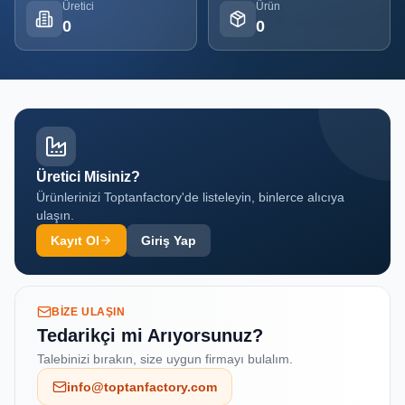
Üretici
Ürün
0
0
Tüm
Firmalar
Tüm
Ürünler
Kampanyalar
Üretici Misiniz?
Ürünlerinizi Toptanfactory'de listeleyin, binlerce alıcıya
ulaşın.
POPÜLER
KATEGORILER
Kayıt Ol
Giriş Yap
Şişe ve Kavanoz Üreticileri
Ambalaj Üreticileri
BIZE ULAŞIN
Tedarikçi mi Arıyorsunuz?
Kutu ve Karton Üreticileri
Talebinizi bırakın, size uygun firmayı bulalım.
Metal Ambalaj ve Konteyner Üreticileri
info@toptanfactory.com