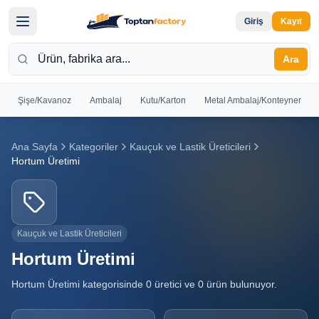
Giriş
Kayıt
Ara
Şişe/Kavanoz
Ambalaj
Kutu/Karton
Metal Ambalaj/Konteyner
Hoş
Ana Sayfa
Kategoriler
Kauçuk ve Lastik Üreticileri
Geldiniz
Hortum Üretimi
Giriş yapın
veya kayıt
olun
Kayıt
Giriş
Kauçuk ve Lastik Üreticileri
Ol
Yap
Hortum Üretimi
Hortum Üretimi
kategorisinde
0
üretici ve
0
ürün bulunuyor.
Ana
Sayfa