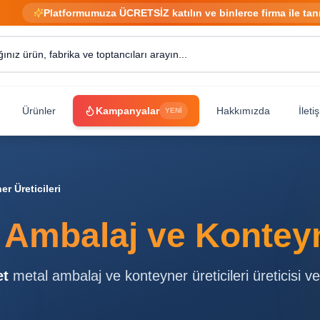
Platformumuza ÜCRETSİZ katılın ve binlerce firma ile tan
Ürünler
Kampanyalar
Hakkımızda
İleti
YENİ
r Üreticileri
 Ambalaj ve Konteyne
et
metal ambalaj ve konteyner üreticileri
üreticisi ve