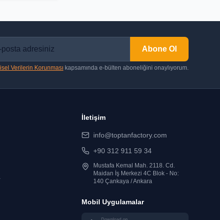
Abone Ol
isel Verilerin Korunması
kapsamında e-bülten aboneliğini onaylıyorum.
İletişim
info@toptanfactory.com
+90 312 911 59 34
Mustafa Kemal Mah. 2118. Cd.
Maidan İş Merkezi 4C Blok - No:
r
140 Çankaya / Ankara
Mobil Uygulamalar
Download on