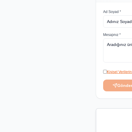
Ad Soyad *
Mesajınız *
Kişisel Veriler
Gönde