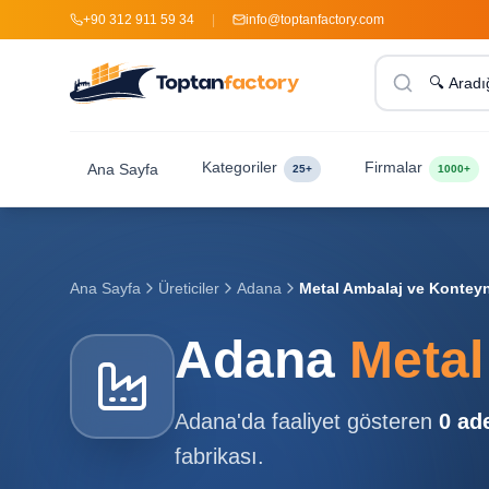
+90 312 911 59 34
|
info@toptanfactory.com
Kategoriler
Firmalar
Ana Sayfa
25+
1000+
Ana Sayfa
Üreticiler
Adana
Metal Ambalaj ve Konteyne
Adana
Metal
Adana
'da faaliyet gösteren
0
ad
fabrikası.