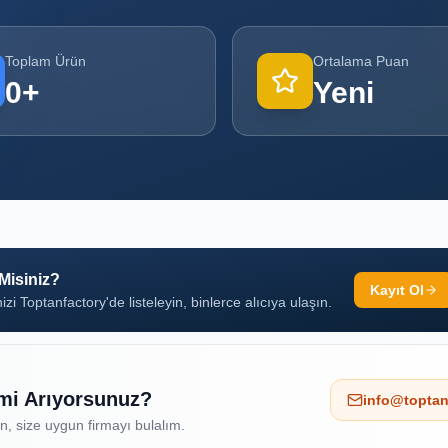
Toplam Ürün
Ortalama Puan
0
+
Yeni
 Misiniz?
Kayıt Ol
izi Toptanfactory'de listeleyin, binlerce alıcıya ulaşın.
 mi Arıyorsunuz?
info@toptan
ın, size uygun firmayı bulalım.