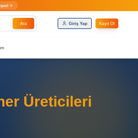
ışın!
Ara
Giriş Yap
Kayıt Ol
şim
r Üreticileri