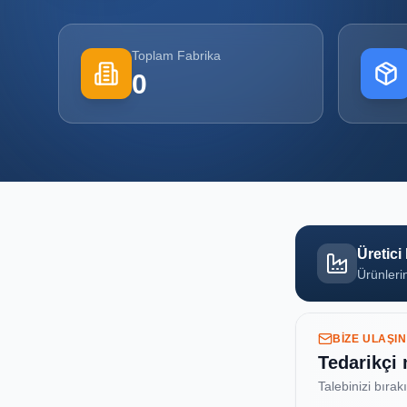
Toplam Fabrika
0
Üretici
Ürünlerin
BIZE ULAŞIN
Tedarikçi
Talebinizi bırak