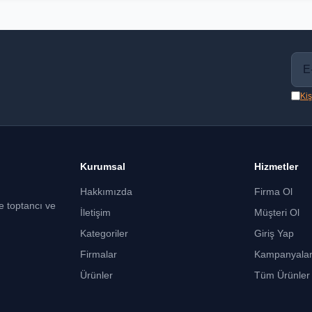
Kiş
Kurumsal
Hizmetler
Hakkımızda
Firma Ol
ce toptancı ve
İletişim
Müşteri Ol
Kategoriler
Giriş Yap
Firmalar
Kampanyala
Ürünler
Tüm Ürünler