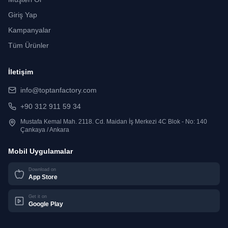
Giriş Yap
Kampanyalar
Tüm Ürünler
İletişim
info@toptanfactory.com
+90 312 911 59 34
Mustafa Kemal Mah. 2118. Cd. Maidan İş Merkezi 4C Blok - No: 140
Çankaya / Ankara
Mobil Uygulamalar
Download on
App Store
Get it on
Google Play