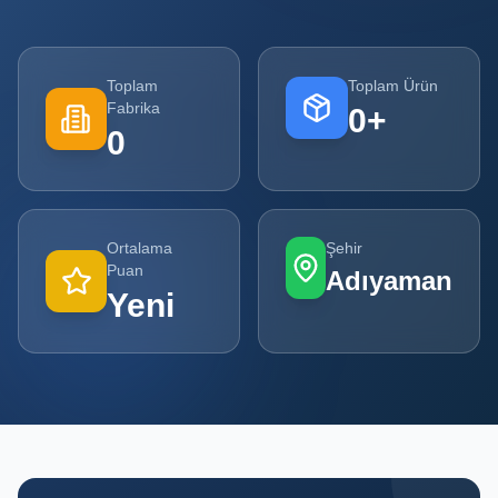
Tüm
Firmalar
Toplam
Toplam Ürün
Fabrika
0
+
Tüm
0
Ürünler
Kampanyalar
Ortalama
Şehir
POPÜLER
Puan
Adıyaman
KATEGORILER
Yeni
Şişe ve Kavanoz Üreticileri
Ambalaj Üreticileri
Kutu ve Karton Üreticileri
Metal Ambalaj ve Konteyner Üreticileri