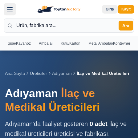
Giriş
Kayıt
Ara
Şişe/Kavanoz
Ambalaj
Kutu/Karton
Metal Ambalaj/Konteyner
Hoş
Geldiniz
Giriş yapın
Ana Sayfa
Üreticiler
Adıyaman
İlaç ve Medikal Üreticileri
veya kayıt
olun
Adıyaman
İlaç ve
Kayıt
Giriş
Medikal Üreticileri
Ol
Yap
Adıyaman
'da faaliyet gösteren
0
adet
i̇laç ve
Ana
medikal üreticileri
üreticisi ve fabrikası.
Sayfa