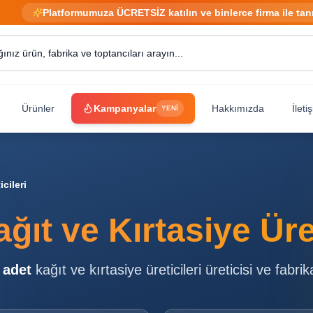
Platformumuza ÜCRETSİZ katılın ve binlerce firma ile tan
Ürünler
Kampanyalar
Hakkımızda
İleti
YENİ
icileri
ğıt ve Kırtasiye Üret
adet
kağıt ve kırtasiye üreticileri
üreticisi ve fabrik