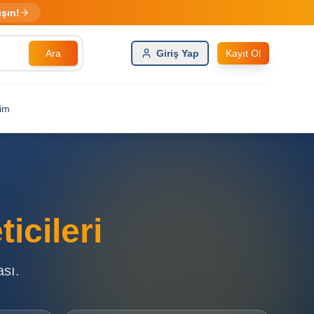
ışın!
Ara
Giriş Yap
Kayıt Ol
şim
icileri
ası.