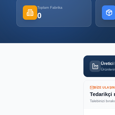
Toplam Fabrika
0
Üretici
Ürünlerin
BIZE ULAŞIN
Tedarikçi
Talebinizi bırak