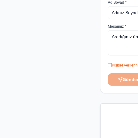
Ad Soyad *
Mesajınız *
Kişisel Veriler
Gönde