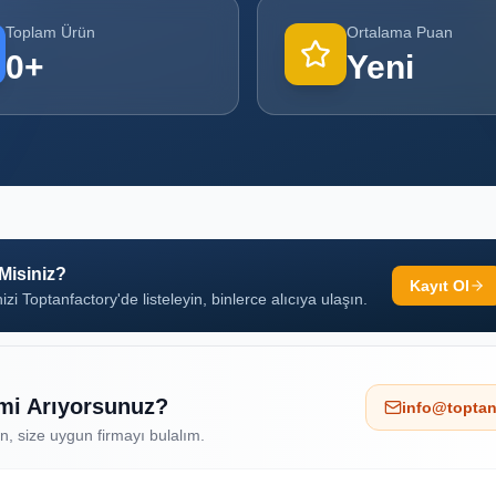
Toplam Ürün
Ortalama Puan
0
+
Yeni
 Misiniz?
Kayıt Ol
izi Toptanfactory'de listeleyin, binlerce alıcıya ulaşın.
 mi Arıyorsunuz?
info@toptan
ın, size uygun firmayı bulalım.