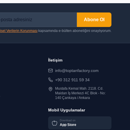
Abone Ol
isel Verilerin Korunması
kapsamında e-bülten aboneliğini onaylıyorum.
İletişim
info@toptanfactory.com
+90 312 911 59 34
Mustafa Kemal Mah. 2118. Cd.
Maidan İş Merkezi 4C Blok - No:
r
140 Çankaya / Ankara
Mobil Uygulamalar
Download on
App Store