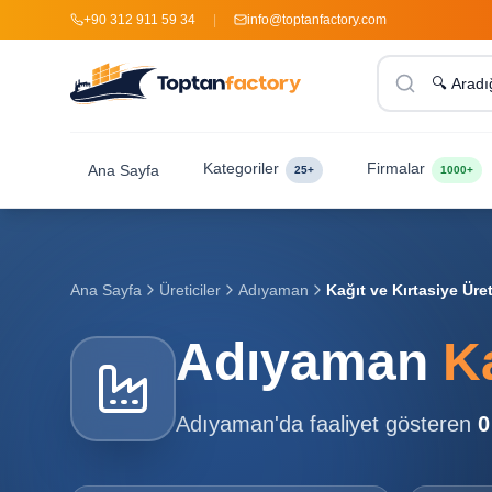
+90 312 911 59 34
|
info@toptanfactory.com
Kategoriler
Firmalar
Ana Sayfa
25+
1000+
Ana Sayfa
Üreticiler
Adıyaman
Kağıt ve Kırtasiye Üret
Adıyaman
Ka
Adıyaman
'da faaliyet gösteren
0