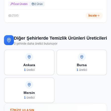
Özel Üretim
2
Ürün
2595
İncele
Diğer Şehirlerde
Temizlik Ürünleri Üreticileri
3
şehirde daha üretici bulunuyor
Ankara
Bursa
1
üretici
1
üretici
Mersin
1
üretici
BIZE ULAŞIN