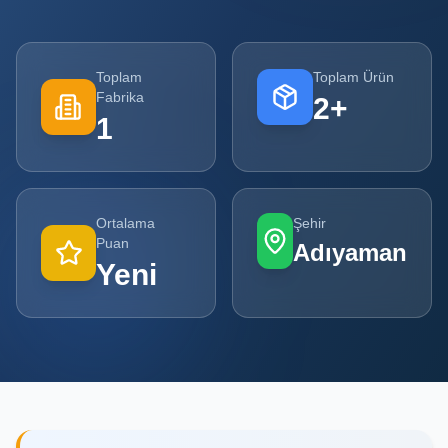
Tüm
Firmalar
Toplam
Toplam Ürün
Fabrika
2
+
Tüm
1
Ürünler
Kampanyalar
Ortalama
Şehir
POPÜLER
Puan
Adıyaman
KATEGORILER
Yeni
Şişe ve Kavanoz Üreticileri
Ambalaj Üreticileri
Kutu ve Karton Üreticileri
Metal Ambalaj ve Konteyner Üreticileri