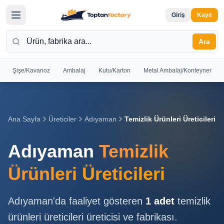
Giriş
Kayıt
Ara
Şişe/Kavanoz
Ambalaj
Kutu/Karton
Metal Ambalaj/Konteyner
Hoş
Geldiniz
Giriş yapın
Ana Sayfa
Üreticiler
Adıyaman
Temizlik Ürünleri Üreticileri
veya kayıt
olun
Adıyaman
Temizlik
Kayıt
Giriş
Ürünleri Üreticileri
Ol
Yap
Adıyaman
'da faaliyet gösteren
1
adet
temizlik
Ana
ürünleri üreticileri
üreticisi ve fabrikası.
Sayfa