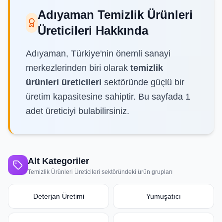
Cam Ambalaj Üreticileri
Adıyaman
Temizlik Ürünleri
Kapak ve Pompa Üreticileri
Üreticileri
Hakkında
Etiket ve Baskı Üreticileri
Adıyaman
, Türkiye'nin önemli sanayi
merkezlerinden biri olarak
temizlik
Hakkımızda
Plastik Ham Madde Üreticileri
ürünleri üreticileri
sektöründe güçlü bir
Kimyasal Ürün Üreticileri
İletişim
üretim kapasitesine sahiptir. Bu sayfada
1
adet üreticiyi bulabilirsiniz.
Temizlik Ürünleri Üreticileri
+90
Tekstil ve Konfeksiyon Üreticileri
312
911
Makine ve Ekipman Üreticileri
59
Alt Kategoriler
34
Temizlik Ürünleri Üreticileri
sektöründeki ürün grupları
Tüm
info@toptanfactory.com
Kategoriler
(
25
)
Deterjan Üretimi
Yumuşatıcı