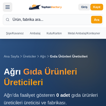
Giriş
Kayıt
Ara
Şişe/Kavanoz
Ambalaj
Kutu/Karton
Metal Ambalaj/Konteyner
Hoş
Geldiniz
Giriş yapın
Ana Sayfa
Üreticiler
Ağrı
Gıda Ürünleri Üreticileri
veya kayıt
olun
Ağrı
Gıda Ürünleri
Kayıt
Giriş
Üreticileri
Ol
Yap
Ağrı
'da faaliyet gösteren
0
adet
gıda ürünleri
Ana
üreticileri
üreticisi ve fabrikası.
Sayfa