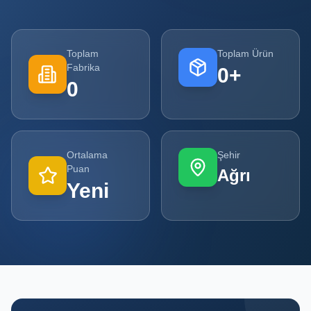
Tüm
Firmalar
Toplam
Toplam Ürün
Fabrika
0
+
Tüm
0
Ürünler
Kampanyalar
Ortalama
Şehir
POPÜLER
Puan
Ağrı
KATEGORILER
Yeni
Şişe ve Kavanoz Üreticileri
Ambalaj Üreticileri
Kutu ve Karton Üreticileri
Metal Ambalaj ve Konteyner Üreticileri