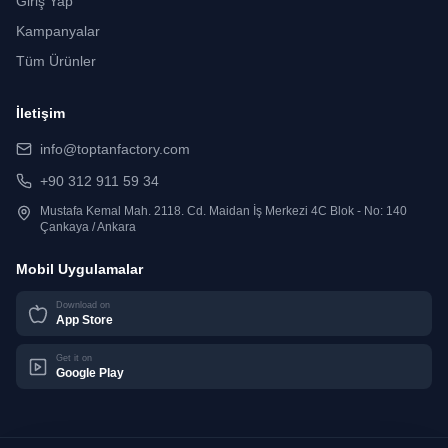
Giriş Yap
Kampanyalar
Tüm Ürünler
İletişim
info@toptanfactory.com
+90 312 911 59 34
Mustafa Kemal Mah. 2118. Cd. Maidan İş Merkezi 4C Blok - No: 140
Çankaya / Ankara
Mobil Uygulamalar
Download on
App Store
Get it on
Google Play