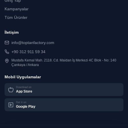
Giriş Yap
Kampanyalar
Tüm Ürünler
İletişim
info@toptanfactory.com
+90 312 911 59 34
Mustafa Kemal Mah. 2118. Cd. Maidan İş Merkezi 4C Blok - No: 140
Çankaya / Ankara
Mobil Uygulamalar
Download on
App Store
Get it on
Google Play