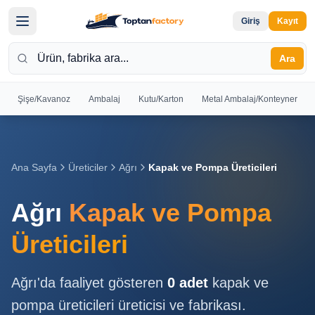
Giriş
Kayıt
Ara
Şişe/Kavanoz
Ambalaj
Kutu/Karton
Metal Ambalaj/Konteyner
Hoş
Geldiniz
Giriş yapın
Ana Sayfa
Üreticiler
Ağrı
Kapak ve Pompa Üreticileri
veya kayıt
olun
Ağrı
Kapak ve Pompa
Kayıt
Giriş
Üreticileri
Ol
Yap
Ağrı
'da faaliyet gösteren
0
adet
kapak ve
Ana
pompa üreticileri
üreticisi ve fabrikası.
Sayfa