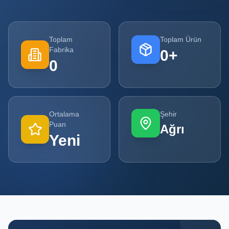
Tüm
Firmalar
Toplam
Toplam Ürün
Fabrika
0
+
Tüm
0
Ürünler
Kampanyalar
Ortalama
Şehir
POPÜLER
Puan
Ağrı
KATEGORILER
Yeni
Şişe ve Kavanoz Üreticileri
Ambalaj Üreticileri
Kutu ve Karton Üreticileri
Metal Ambalaj ve Konteyner Üreticileri