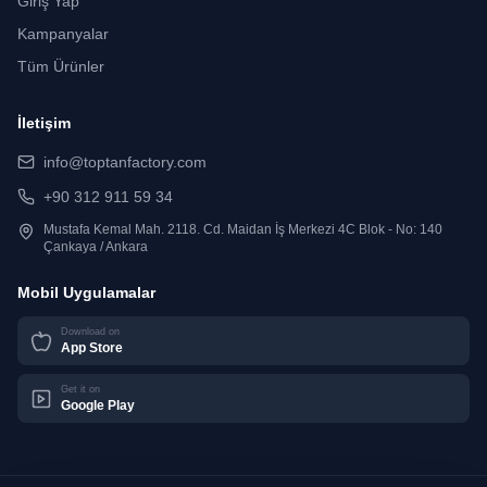
Giriş Yap
Kampanyalar
Tüm Ürünler
İletişim
info@toptanfactory.com
+90 312 911 59 34
Mustafa Kemal Mah. 2118. Cd. Maidan İş Merkezi 4C Blok - No: 140
Çankaya / Ankara
Mobil Uygulamalar
Download on
App Store
Get it on
Google Play