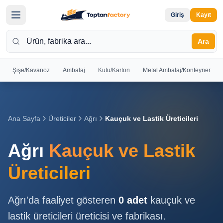
Giriş
Kayıt
Ara
Şişe/Kavanoz
Ambalaj
Kutu/Karton
Metal Ambalaj/Konteyner
Hoş
Geldiniz
Giriş yapın
Ana Sayfa
Üreticiler
Ağrı
Kauçuk ve Lastik Üreticileri
veya kayıt
olun
Ağrı
Kauçuk ve Lastik
Kayıt
Giriş
Üreticileri
Ol
Yap
Ağrı
'da faaliyet gösteren
0
adet
kauçuk ve
Ana
lastik üreticileri
üreticisi ve fabrikası.
Sayfa