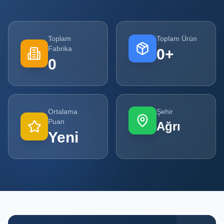
Tüm
Firmalar
Toplam
Toplam Ürün
Fabrika
0
+
Tüm
0
Ürünler
Kampanyalar
Ortalama
Şehir
POPÜLER
Puan
Ağrı
KATEGORILER
Yeni
Şişe ve Kavanoz Üreticileri
Ambalaj Üreticileri
Kutu ve Karton Üreticileri
Metal Ambalaj ve Konteyner Üreticileri