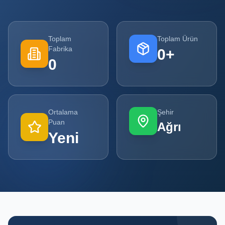
Tüm
Firmalar
Toplam
Toplam Ürün
Fabrika
0
+
Tüm
0
Ürünler
Kampanyalar
Ortalama
Şehir
POPÜLER
Puan
Ağrı
KATEGORILER
Yeni
Şişe ve Kavanoz Üreticileri
Ambalaj Üreticileri
Kutu ve Karton Üreticileri
Metal Ambalaj ve Konteyner Üreticileri