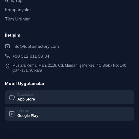
Giriş Yap
Kampanyalar
Tüm Ürünler
İletişim
info@toptanfactory.com
+90 312 911 59 34
Mustafa Kemal Mah. 2118. Cd. Maidan İş Merkezi 4C Blok - No: 140
Çankaya / Ankara
Mobil Uygulamalar
Download on
App Store
Get it on
Google Play