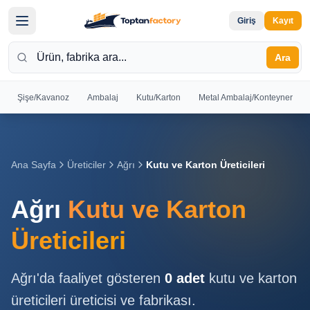
Giriş
Kayıt
Ara
Şişe/Kavanoz
Ambalaj
Kutu/Karton
Metal Ambalaj/Konteyner
Hoş
Geldiniz
Giriş yapın
Ana Sayfa
Üreticiler
Ağrı
Kutu ve Karton Üreticileri
veya kayıt
olun
Ağrı
Kutu ve Karton
Kayıt
Giriş
Üreticileri
Ol
Yap
Ağrı
'da faaliyet gösteren
0
adet
kutu ve karton
Ana
üreticileri
üreticisi ve fabrikası.
Sayfa