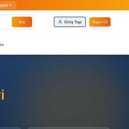
ışın!
Ara
Giriş Yap
Kayıt Ol
şim
i