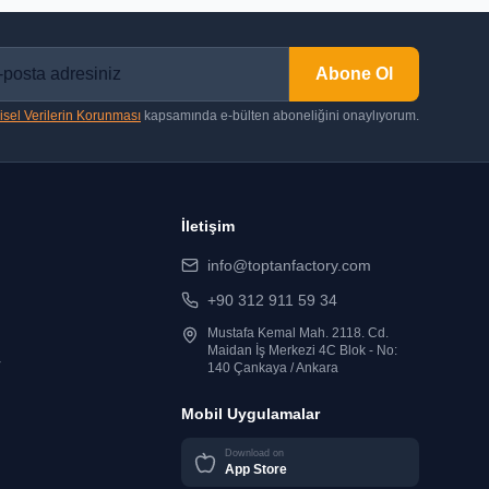
Abone Ol
isel Verilerin Korunması
kapsamında e-bülten aboneliğini onaylıyorum.
İletişim
info@toptanfactory.com
+90 312 911 59 34
Mustafa Kemal Mah. 2118. Cd.
Maidan İş Merkezi 4C Blok - No:
r
140 Çankaya / Ankara
Mobil Uygulamalar
Download on
App Store