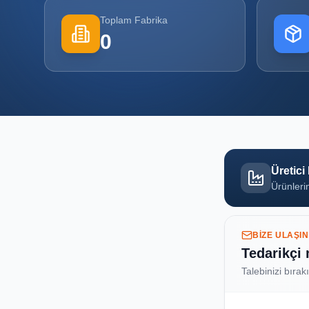
Toplam Fabrika
0
Üretici
Ürünlerin
BIZE ULAŞIN
Tedarikçi
Talebinizi bırak