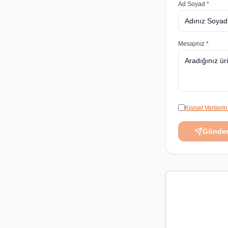
Ad Soyad *
Mesajınız *
Kişisel Veriler
Gönde