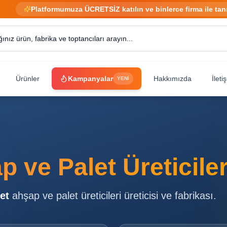
Platformumuza ÜCRETSİZ katılın ve binlerce firma ile tan
Ürünler
Kampanyalar
Hakkımızda
İleti
YENİ
i
 ve Palet Üreticiler
et
ahşap ve palet üreticileri
üreticisi ve fabrikası.