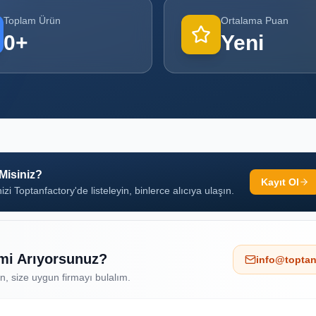
Toplam Ürün
Ortalama Puan
0
+
Yeni
 Misiniz?
Kayıt Ol
izi Toptanfactory'de listeleyin, binlerce alıcıya ulaşın.
 mi Arıyorsunuz?
info@toptan
ın, size uygun firmayı bulalım.