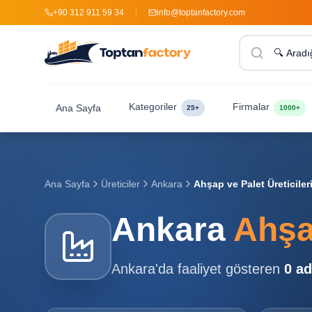
+90 312 911 59 34
|
info@toptanfactory.com
Kategoriler
Firmalar
Ana Sayfa
25+
1000+
Ana Sayfa
Üreticiler
Ankara
Ahşap ve Palet Üreticiler
Ankara
Ahşap
Ankara
'da faaliyet gösteren
0
ad