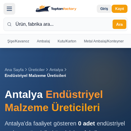
Giriş
Kayıt
Ara
Şişe/Kavanoz
Ambalaj
Kutu/Karton
Metal Ambalaj/Konteyner
Hoş
Geldiniz
Giriş yapın
Ana Sayfa
Üreticiler
Antalya
veya kayıt
Endüstriyel Malzeme Üreticileri
olun
Antalya
Endüstriyel
Kayıt
Giriş
Ol
Yap
Malzeme Üreticileri
Ana
Antalya
'da faaliyet gösteren
0
adet
endüstriyel
Sayfa