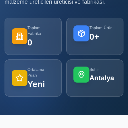
malzeme üreticileri
üreticisi ve fabrikası.
Tüm
Firmalar
Toplam
Toplam Ürün
Tüm
Fabrika
0
+
Ürünler
0
Kampanyalar
POPÜLER
Ortalama
Şehir
KATEGORILER
Puan
Antalya
Yeni
Şişe ve Kavanoz Üreticileri
Ambalaj Üreticileri
Kutu ve Karton Üreticileri
Metal Ambalaj ve Konteyner Üreticileri