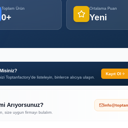
Toplam Ürün
Ortalama Puan
0
+
Yeni
 Misiniz?
Kayıt Ol
izi Toptanfactory'de listeleyin, binlerce alıcıya ulaşın.
 mi Arıyorsunuz?
info@toptan
ın, size uygun firmayı bulalım.