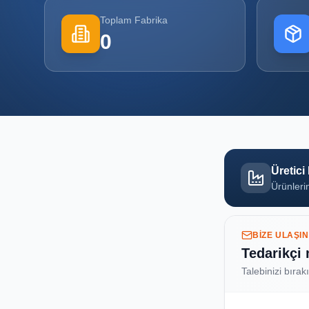
Toplam Fabrika
0
Üretici
Ürünlerin
BIZE ULAŞIN
Tedarikçi
Talebinizi bırak