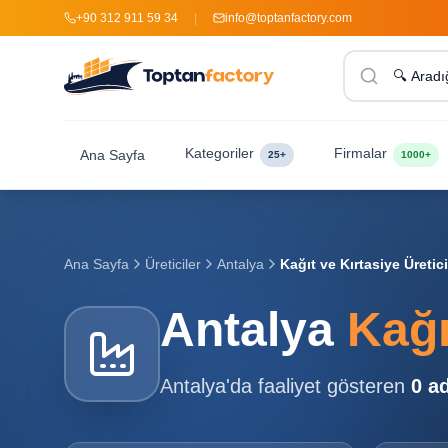
+90 312 911 59 34
|
info@toptanfactory.com
Kategoriler
Firmalar
Ana Sayfa
25+
1000+
Ana Sayfa
Üreticiler
Antalya
Kağıt ve Kırtasiye Üretici
Antalya
Kağı
Antalya
'da faaliyet gösteren
0
ad