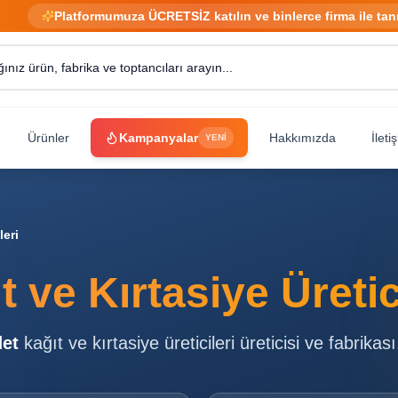
Platformumuza ÜCRETSİZ katılın ve binlerce firma ile tan
Ürünler
Kampanyalar
Hakkımızda
İleti
YENİ
leri
t ve Kırtasiye Üretic
et
kağıt ve kırtasiye üreticileri
üreticisi ve fabrikası