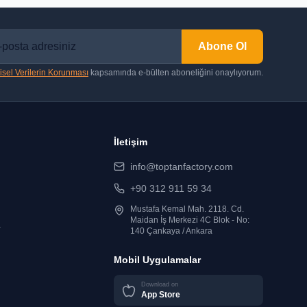
Abone Ol
isel Verilerin Korunması
kapsamında e-bülten aboneliğini onaylıyorum.
İletişim
info@toptanfactory.com
+90 312 911 59 34
Mustafa Kemal Mah. 2118. Cd.
Maidan İş Merkezi 4C Blok - No:
r
140 Çankaya / Ankara
Mobil Uygulamalar
Download on
App Store