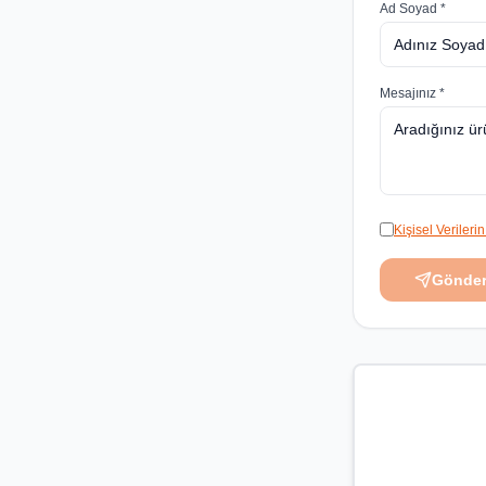
Ad Soyad *
Mesajınız *
Kişisel Veriler
Gönde