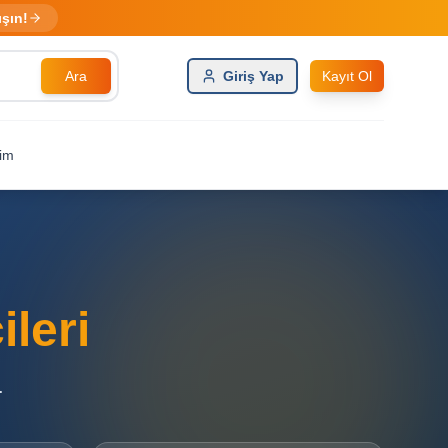
ışın!
Ara
Giriş Yap
Kayıt Ol
şim
ileri
.