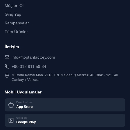
Müşteri Ol
Giriş Yap
Kampanyalar
Tüm Ürünler
İletişim
info@toptanfactory.com
+90 312 911 59 34
Mustafa Kemal Mah. 2118. Cd. Maidan İş Merkezi 4C Blok - No: 140
Çankaya / Ankara
Mobil Uygulamalar
Download on
App Store
Get it on
Google Play