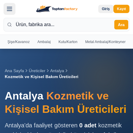
Giriş
Kayıt
Ara
Şişe/Kavanoz
Ambalaj
Kutu/Karton
Metal Ambalaj/Konteyner
Hoş
Geldiniz
Giriş yapın
Ana Sayfa
Üreticiler
Antalya
veya kayıt
Kozmetik ve Kişisel Bakım Üreticileri
olun
Antalya
Kozmetik ve
Kayıt
Giriş
Ol
Yap
Kişisel Bakım Üreticileri
Ana
Antalya
'da faaliyet gösteren
0
adet
kozmetik
Sayfa