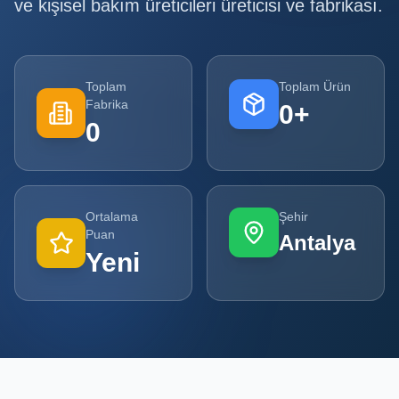
ve kişisel bakım üreticileri
üreticisi ve fabrikası.
Tüm
Firmalar
Toplam
Toplam Ürün
Tüm
Fabrika
0
+
Ürünler
0
Kampanyalar
POPÜLER
Ortalama
Şehir
KATEGORILER
Puan
Antalya
Yeni
Şişe ve Kavanoz Üreticileri
Ambalaj Üreticileri
Kutu ve Karton Üreticileri
Metal Ambalaj ve Konteyner Üreticileri