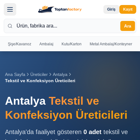
Giriş
Kayıt
Ara
Şişe/Kavanoz
Ambalaj
Kutu/Karton
Metal Ambalaj/Konteyner
Hoş
Geldiniz
Giriş yapın
Ana Sayfa
Üreticiler
Antalya
veya kayıt
Tekstil ve Konfeksiyon Üreticileri
olun
Antalya
Tekstil ve
Kayıt
Giriş
Ol
Yap
Konfeksiyon Üreticileri
Ana
Antalya
'da faaliyet gösteren
0
adet
tekstil ve
Sayfa