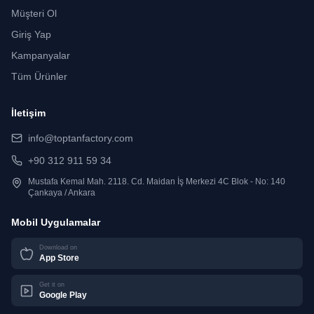
Müşteri Ol
Giriş Yap
Kampanyalar
Tüm Ürünler
İletişim
info@toptanfactory.com
+90 312 911 59 34
Mustafa Kemal Mah. 2118. Cd. Maidan İş Merkezi 4C Blok - No: 140
Çankaya / Ankara
Mobil Uygulamalar
Download on
App Store
Get it on
Google Play