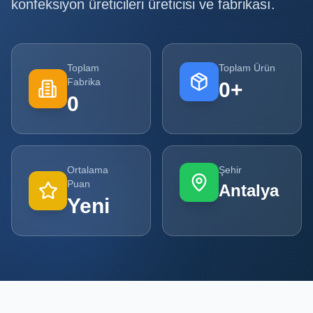
konfeksiyon üreticileri
üreticisi ve fabrikası.
Tüm
Firmalar
Toplam
Toplam Ürün
Tüm
Fabrika
0
+
Ürünler
0
Kampanyalar
POPÜLER
Ortalama
Şehir
KATEGORILER
Puan
Antalya
Yeni
Şişe ve Kavanoz Üreticileri
Ambalaj Üreticileri
Kutu ve Karton Üreticileri
Metal Ambalaj ve Konteyner Üreticileri