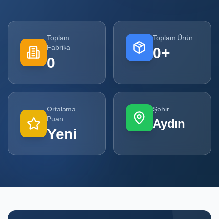
Tüm
Firmalar
Toplam
Toplam Ürün
Fabrika
0
+
Tüm
0
Ürünler
Kampanyalar
Ortalama
Şehir
POPÜLER
Puan
Aydın
KATEGORILER
Yeni
Şişe ve Kavanoz Üreticileri
Ambalaj Üreticileri
Kutu ve Karton Üreticileri
Metal Ambalaj ve Konteyner Üreticileri