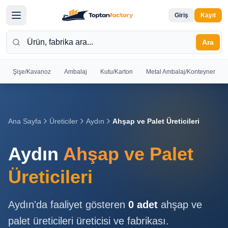
Giriş
Kayıt
Ara
Şişe/Kavanoz
Ambalaj
Kutu/Karton
Metal Ambalaj/Konteyner
Hoş
Geldiniz
Giriş yapın
Ana Sayfa
Üreticiler
Aydın
Ahşap ve Palet Üreticileri
veya kayıt
olun
Aydın
Ahşap ve Palet
Kayıt
Giriş
Üreticileri
Ol
Yap
Aydın
'da faaliyet gösteren
0
adet
ahşap ve
Ana
palet üreticileri
üreticisi ve fabrikası.
Sayfa