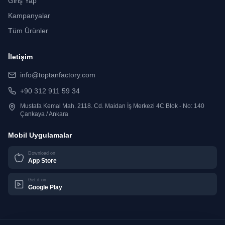
Giriş Yap
Kampanyalar
Tüm Ürünler
İletişim
info@toptanfactory.com
+90 312 911 59 34
Mustafa Kemal Mah. 2118. Cd. Maidan İş Merkezi 4C Blok - No: 140
Çankaya / Ankara
Mobil Uygulamalar
Download on
App Store
Get it on
Google Play