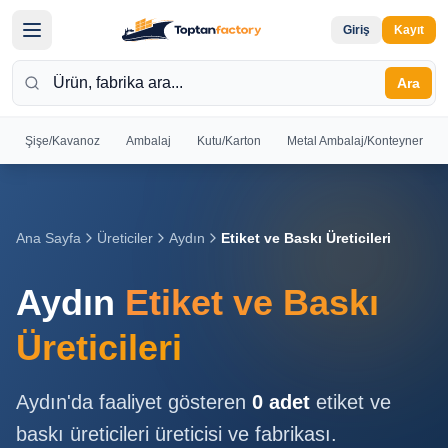
Giriş
Kayıt
Ara
Şişe/Kavanoz
Ambalaj
Kutu/Karton
Metal Ambalaj/Konteyner
Hoş
Geldiniz
Giriş yapın
Ana Sayfa
Üreticiler
Aydın
Etiket ve Baskı Üreticileri
veya kayıt
olun
Aydın
Etiket ve Baskı
Kayıt
Giriş
Üreticileri
Ol
Yap
Aydın
'da faaliyet gösteren
0
adet
etiket ve
Ana
baskı üreticileri
üreticisi ve fabrikası.
Sayfa