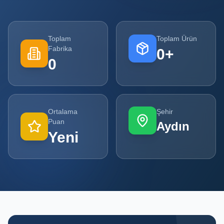
Tüm
Firmalar
Toplam
Toplam Ürün
Fabrika
0
+
Tüm
0
Ürünler
Kampanyalar
Ortalama
Şehir
POPÜLER
Puan
Aydın
KATEGORILER
Yeni
Şişe ve Kavanoz Üreticileri
Ambalaj Üreticileri
Kutu ve Karton Üreticileri
Metal Ambalaj ve Konteyner Üreticileri