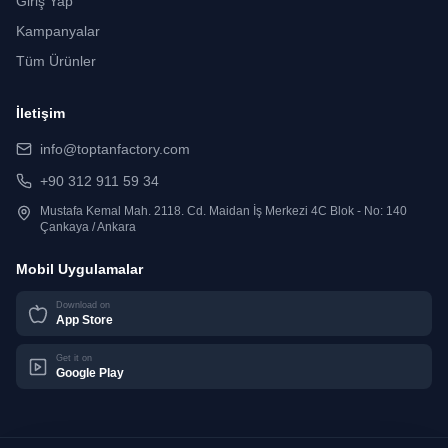
Giriş Yap
Kampanyalar
Tüm Ürünler
İletişim
info@toptanfactory.com
+90 312 911 59 34
Mustafa Kemal Mah. 2118. Cd. Maidan İş Merkezi 4C Blok - No: 140
Çankaya / Ankara
Mobil Uygulamalar
Download on
App Store
Get it on
Google Play