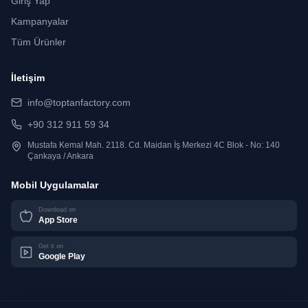
Giriş Yap
Kampanyalar
Tüm Ürünler
İletişim
info@toptanfactory.com
+90 312 911 59 34
Mustafa Kemal Mah. 2118. Cd. Maidan İş Merkezi 4C Blok - No: 140
Çankaya / Ankara
Mobil Uygulamalar
Download on
App Store
Get it on
Google Play