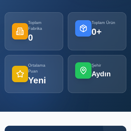
Tüm
Firmalar
Toplam
Toplam Ürün
Fabrika
0
+
Tüm
0
Ürünler
Kampanyalar
Ortalama
Şehir
POPÜLER
Puan
Aydın
KATEGORILER
Yeni
Şişe ve Kavanoz Üreticileri
Ambalaj Üreticileri
Kutu ve Karton Üreticileri
Metal Ambalaj ve Konteyner Üreticileri