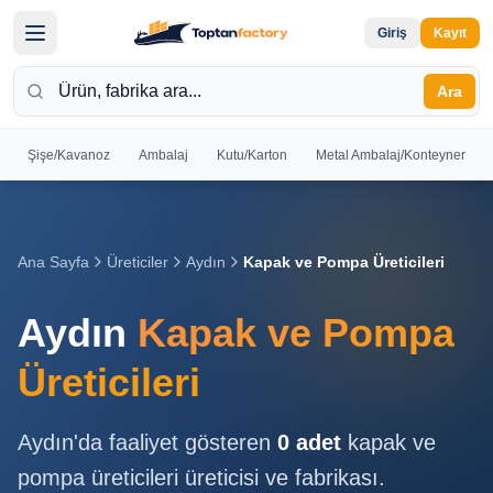
Giriş
Kayıt
Ara
Şişe/Kavanoz
Ambalaj
Kutu/Karton
Metal Ambalaj/Konteyner
Hoş
Geldiniz
Giriş yapın
Ana Sayfa
Üreticiler
Aydın
Kapak ve Pompa Üreticileri
veya kayıt
olun
Aydın
Kapak ve Pompa
Kayıt
Giriş
Üreticileri
Ol
Yap
Aydın
'da faaliyet gösteren
0
adet
kapak ve
Ana
pompa üreticileri
üreticisi ve fabrikası.
Sayfa