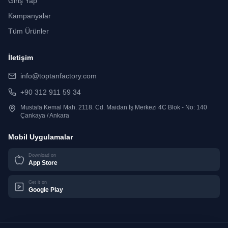
Giriş Yap
Kampanyalar
Tüm Ürünler
İletişim
info@toptanfactory.com
+90 312 911 59 34
Mustafa Kemal Mah. 2118. Cd. Maidan İş Merkezi 4C Blok - No: 140
Çankaya / Ankara
Mobil Uygulamalar
Download on
App Store
Get it on
Google Play