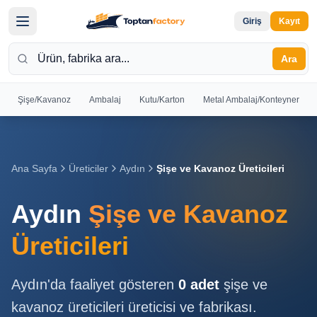
Giriş
Kayıt
Ara
Şişe/Kavanoz
Ambalaj
Kutu/Karton
Metal Ambalaj/Konteyner
Hoş
Geldiniz
Giriş yapın
Ana Sayfa
Üreticiler
Aydın
Şişe ve Kavanoz Üreticileri
veya kayıt
olun
Aydın
Şişe ve Kavanoz
Kayıt
Giriş
Üreticileri
Ol
Yap
Aydın
'da faaliyet gösteren
0
adet
şişe ve
Ana
kavanoz üreticileri
üreticisi ve fabrikası.
Sayfa