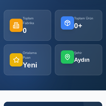
Tüm
Firmalar
Toplam
Toplam Ürün
Fabrika
0
+
Tüm
0
Ürünler
Kampanyalar
Ortalama
Şehir
POPÜLER
Puan
Aydın
KATEGORILER
Yeni
Şişe ve Kavanoz Üreticileri
Ambalaj Üreticileri
Kutu ve Karton Üreticileri
Metal Ambalaj ve Konteyner Üreticileri