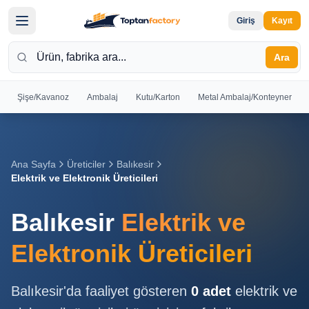
Giriş
Kayıt
Ara
Şişe/Kavanoz
Ambalaj
Kutu/Karton
Metal Ambalaj/Konteyner
Hoş
Geldiniz
Giriş yapın
Ana Sayfa
Üreticiler
Balıkesir
veya kayıt
Elektrik ve Elektronik Üreticileri
olun
Balıkesir
Elektrik ve
Kayıt
Giriş
Ol
Yap
Elektronik Üreticileri
Ana
Balıkesir
'da faaliyet gösteren
0
adet
elektrik ve
Sayfa