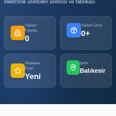
elektronik üreticileri
üreticisi ve fabrikası.
Tüm
Firmalar
Toplam
Toplam Ürün
Tüm
Fabrika
0
+
Ürünler
0
Kampanyalar
POPÜLER
Ortalama
Şehir
KATEGORILER
Puan
Balıkesir
Yeni
Şişe ve Kavanoz Üreticileri
Ambalaj Üreticileri
Kutu ve Karton Üreticileri
Metal Ambalaj ve Konteyner Üreticileri