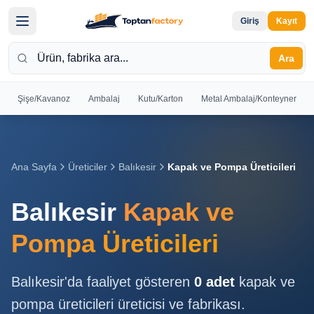
Giriş
Kayıt
Ara
Şişe/Kavanoz
Ambalaj
Kutu/Karton
Metal Ambalaj/Konteyner
Hoş
Geldiniz
Giriş yapın
Ana Sayfa
Üreticiler
Balıkesir
Kapak ve Pompa Üreticileri
veya kayıt
olun
Balıkesir
Kapak ve
Kayıt
Giriş
Pompa Üreticileri
Ol
Yap
Balıkesir
'da faaliyet gösteren
0
adet
kapak ve
Ana
pompa üreticileri
üreticisi ve fabrikası.
Sayfa