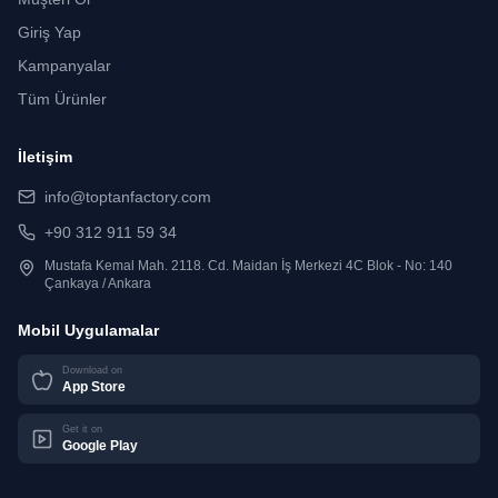
Giriş Yap
Kampanyalar
Tüm Ürünler
İletişim
info@toptanfactory.com
+90 312 911 59 34
Mustafa Kemal Mah. 2118. Cd. Maidan İş Merkezi 4C Blok - No: 140
Çankaya / Ankara
Mobil Uygulamalar
Download on
App Store
Get it on
Google Play