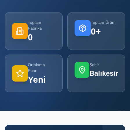
Tüm
Firmalar
Toplam
Toplam Ürün
Fabrika
0
+
Tüm
0
Ürünler
Kampanyalar
Ortalama
Şehir
POPÜLER
Puan
Balıkesir
KATEGORILER
Yeni
Şişe ve Kavanoz Üreticileri
Ambalaj Üreticileri
Kutu ve Karton Üreticileri
Metal Ambalaj ve Konteyner Üreticileri