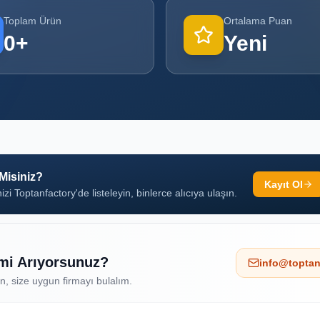
Toplam Ürün
Ortalama Puan
0
+
Yeni
 Misiniz?
Kayıt Ol
izi Toptanfactory'de listeleyin, binlerce alıcıya ulaşın.
 mi Arıyorsunuz?
info@toptan
ın, size uygun firmayı bulalım.