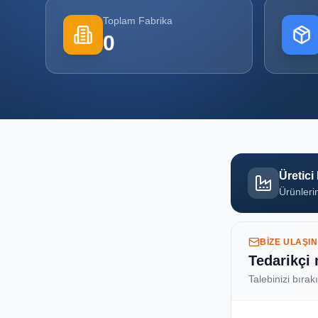
Toplam Fabrika
0
Üretici
Ürünlerin
BIZE ULAŞIN
Tedarikçi
Talebinizi bırak