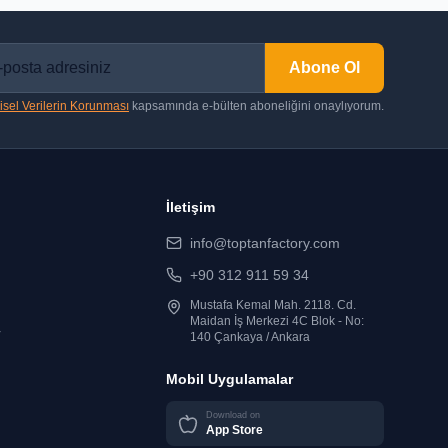
Abone Ol
isel Verilerin Korunması
kapsamında e-bülten aboneliğini onaylıyorum.
İletişim
info@toptanfactory.com
+90 312 911 59 34
Mustafa Kemal Mah. 2118. Cd.
Maidan İş Merkezi 4C Blok - No:
r
140 Çankaya / Ankara
Mobil Uygulamalar
Download on
App Store