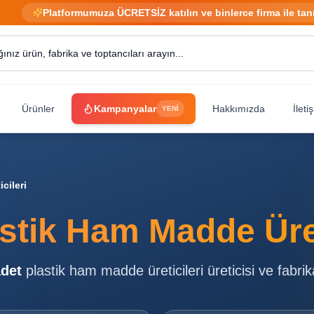
Platformumuza ÜCRETSİZ katılın ve binlerce firma ile tan
Ürünler
Kampanyalar
Hakkımızda
İleti
YENİ
cileri
stik Ham Madde Üret
det
plastik ham madde üreticileri
üreticisi ve fabrik