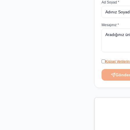
Ad Soyad *
Mesajınız *
Kişisel Veriler
Gönde