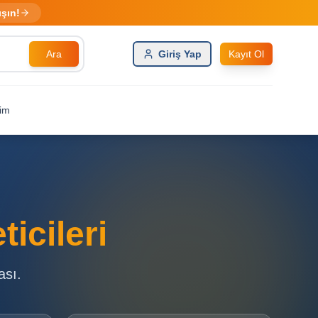
ışın!
Ara
Giriş Yap
Kayıt Ol
şim
icileri
ası.