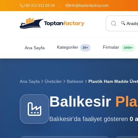
+90 312 911 59 34
|
info@toptanfactory.com
Kategoriler
Firmalar
Ana Sayfa
25+
1000+
Ana Sayfa
Üreticiler
Balıkesir
Plastik Ham Madde Üreti
Balıkesir
Pla
Balıkesir
'da faaliyet gösteren
0
a