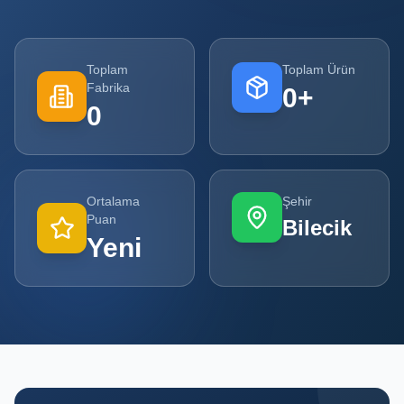
Tüm
Firmalar
Toplam
Toplam Ürün
Fabrika
0
+
Tüm
0
Ürünler
Kampanyalar
Ortalama
Şehir
POPÜLER
Puan
Bilecik
KATEGORILER
Yeni
Şişe ve Kavanoz Üreticileri
Ambalaj Üreticileri
Kutu ve Karton Üreticileri
Metal Ambalaj ve Konteyner Üreticileri