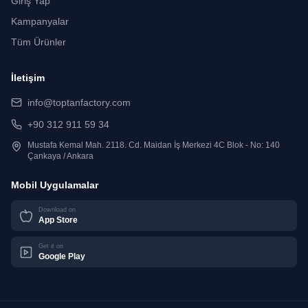
Giriş Yap
Kampanyalar
Tüm Ürünler
İletişim
info@toptanfactory.com
+90 312 911 59 34
Mustafa Kemal Mah. 2118. Cd. Maidan İş Merkezi 4C Blok - No: 140
Çankaya / Ankara
Mobil Uygulamalar
Download on
App Store
Get it on
Google Play