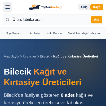
Giriş
Kayıt
Ara
Şişe/Kavanoz
Ambalaj
Kutu/Karton
Metal Ambalaj/Konteyner
Hoş
Geldiniz
Giriş yapın
Ana Sayfa
Üreticiler
Bilecik
Kağıt ve Kırtasiye Üreticileri
veya kayıt
olun
Bilecik
Kağıt ve
Kayıt
Giriş
Kırtasiye Üreticileri
Ol
Yap
Bilecik
'da faaliyet gösteren
0
adet
kağıt ve
Ana
kırtasiye üreticileri
üreticisi ve fabrikası.
Sayfa