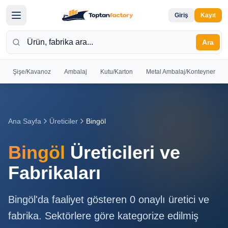
Giriş
Kayıt
Ara
Şişe/Kavanoz
Ambalaj
Kutu/Karton
Metal Ambalaj/Konteyner
Hoş
Geldiniz
Giriş yapın
Ana Sayfa
Üreticiler
Bingöl
veya kayıt
olun
Bingöl
Üreticileri ve
Kayıt
Giriş
Fabrikaları
Ol
Yap
Bingöl
'da faaliyet gösteren
0
onaylı üretici ve
Ana
fabrika. Sektörlere göre kategorize edilmiş
Sayfa