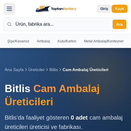
Giriş
Kayıt
Ara
Şişe/Kavanoz
Ambalaj
Kutu/Karton
Metal Ambalaj/Konteyner
Hoş
Geldiniz
Giriş yapın
Ana Sayfa
Üreticiler
Bitlis
Cam Ambalaj Üreticileri
veya kayıt
olun
Bitlis
Cam Ambalaj
Kayıt
Giriş
Üreticileri
Ol
Yap
Bitlis
'da faaliyet gösteren
0
adet
cam ambalaj
Ana
üreticileri
üreticisi ve fabrikası.
Sayfa