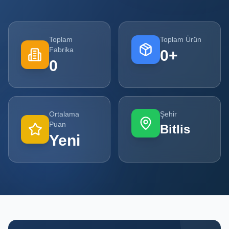
Tüm
Firmalar
Toplam
Toplam Ürün
Fabrika
0
+
Tüm
0
Ürünler
Kampanyalar
Ortalama
Şehir
POPÜLER
Puan
Bitlis
KATEGORILER
Yeni
Şişe ve Kavanoz Üreticileri
Ambalaj Üreticileri
Kutu ve Karton Üreticileri
Metal Ambalaj ve Konteyner Üreticileri