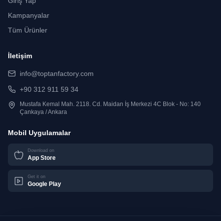
Giriş Yap
Kampanyalar
Tüm Ürünler
İletişim
info@toptanfactory.com
+90 312 911 59 34
Mustafa Kemal Mah. 2118. Cd. Maidan İş Merkezi 4C Blok - No: 140
Çankaya / Ankara
Mobil Uygulamalar
Download on
App Store
Get it on
Google Play