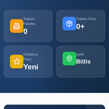
Tüm
Firmalar
Toplam
Toplam Ürün
Fabrika
0
+
Tüm
0
Ürünler
Kampanyalar
Ortalama
Şehir
POPÜLER
Puan
Bitlis
KATEGORILER
Yeni
Şişe ve Kavanoz Üreticileri
Ambalaj Üreticileri
Kutu ve Karton Üreticileri
Metal Ambalaj ve Konteyner Üreticileri