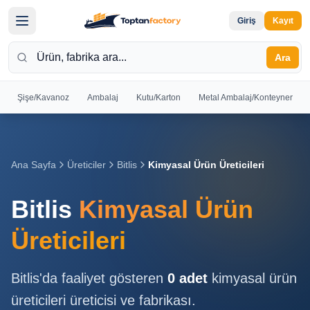
Giriş
Kayıt
Ara
Şişe/Kavanoz
Ambalaj
Kutu/Karton
Metal Ambalaj/Konteyner
Hoş
Geldiniz
Giriş yapın
Ana Sayfa
Üreticiler
Bitlis
Kimyasal Ürün Üreticileri
veya kayıt
olun
Bitlis
Kimyasal Ürün
Kayıt
Giriş
Üreticileri
Ol
Yap
Bitlis
'da faaliyet gösteren
0
adet
kimyasal ürün
Ana
üreticileri
üreticisi ve fabrikası.
Sayfa