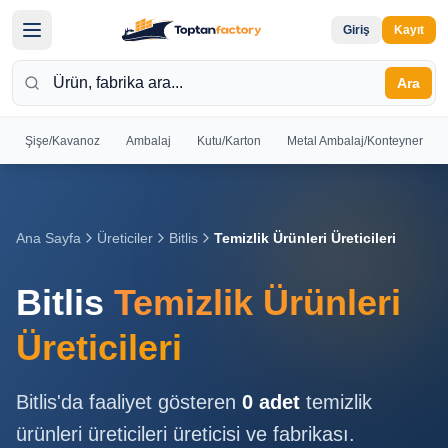
Giriş
Kayıt
Ara
Şişe/Kavanoz
Ambalaj
Kutu/Karton
Metal Ambalaj/Konteyner
Hoş
Geldiniz
Giriş yapın
Ana Sayfa
Üreticiler
Bitlis
Temizlik Ürünleri Üreticileri
veya kayıt
olun
Bitlis
Temizlik Ürünleri
Kayıt
Giriş
Üreticileri
Ol
Yap
Bitlis
'da faaliyet gösteren
0
adet
temizlik
Ana
ürünleri üreticileri
üreticisi ve fabrikası.
Sayfa