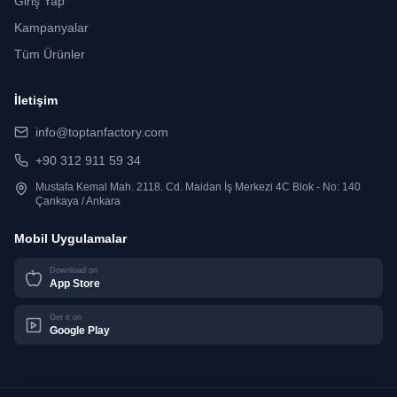
Giriş Yap
Kampanyalar
Tüm Ürünler
İletişim
info@toptanfactory.com
+90 312 911 59 34
Mustafa Kemal Mah. 2118. Cd. Maidan İş Merkezi 4C Blok - No: 140
Çankaya / Ankara
Mobil Uygulamalar
Download on
App Store
Get it on
Google Play