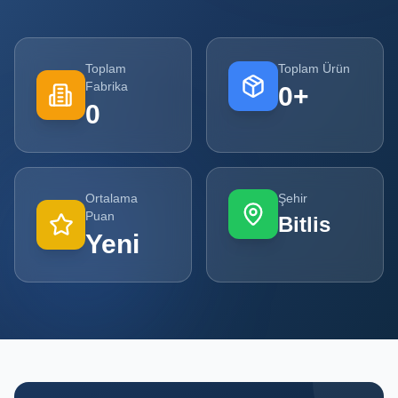
Tüm
Firmalar
Toplam
Toplam Ürün
Fabrika
0
+
Tüm
0
Ürünler
Kampanyalar
Ortalama
Şehir
POPÜLER
Puan
Bitlis
KATEGORILER
Yeni
Şişe ve Kavanoz Üreticileri
Ambalaj Üreticileri
Kutu ve Karton Üreticileri
Metal Ambalaj ve Konteyner Üreticileri