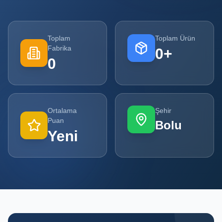
Tüm
Firmalar
Toplam
Toplam Ürün
Fabrika
0
+
Tüm
0
Ürünler
Kampanyalar
Ortalama
Şehir
POPÜLER
Puan
Bolu
KATEGORILER
Yeni
Şişe ve Kavanoz Üreticileri
Ambalaj Üreticileri
Kutu ve Karton Üreticileri
Metal Ambalaj ve Konteyner Üreticileri