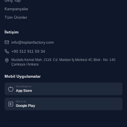
Giriş Yap
Kampanyalar
Tüm Ürünler
İletişim
info@toptanfactory.com
+90 312 911 59 34
Mustafa Kemal Mah. 2118. Cd. Maidan İş Merkezi 4C Blok - No: 140
Çankaya / Ankara
Mobil Uygulamalar
Download on
App Store
Get it on
Google Play