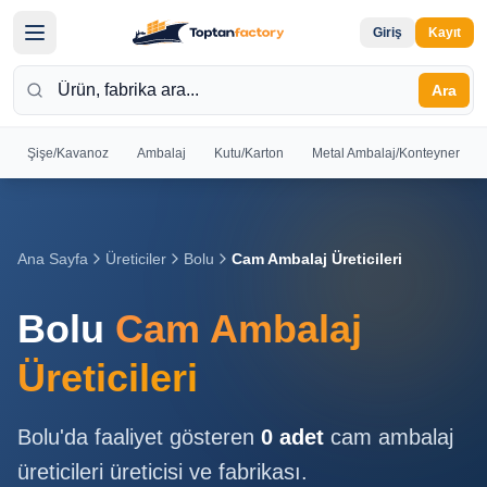
Giriş
Kayıt
Ara
Şişe/Kavanoz
Ambalaj
Kutu/Karton
Metal Ambalaj/Konteyner
Hoş
Geldiniz
Giriş yapın
Ana Sayfa
Üreticiler
Bolu
Cam Ambalaj Üreticileri
veya kayıt
olun
Bolu
Cam Ambalaj
Kayıt
Giriş
Üreticileri
Ol
Yap
Bolu
'da faaliyet gösteren
0
adet
cam ambalaj
Ana
üreticileri
üreticisi ve fabrikası.
Sayfa