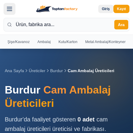
Giriş
Kayıt
Ara
Şişe/Kavanoz
Ambalaj
Kutu/Karton
Metal Ambalaj/Konteyner
Hoş
Geldiniz
Giriş yapın
Ana Sayfa
Üreticiler
Burdur
Cam Ambalaj Üreticileri
veya kayıt
olun
Burdur
Cam Ambalaj
Kayıt
Giriş
Üreticileri
Ol
Yap
Burdur
'da faaliyet gösteren
0
adet
cam
Ana
ambalaj üreticileri
üreticisi ve fabrikası.
Sayfa