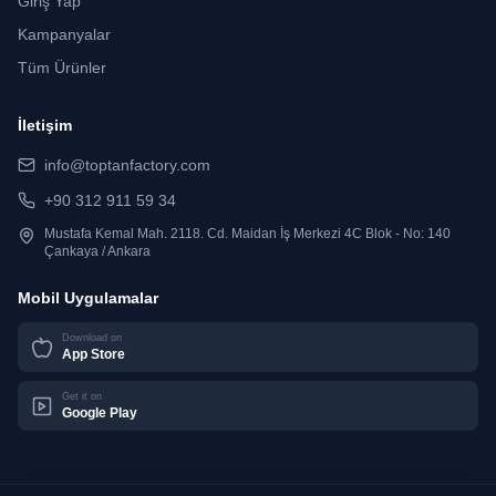
Giriş Yap
Kampanyalar
Tüm Ürünler
İletişim
info@toptanfactory.com
+90 312 911 59 34
Mustafa Kemal Mah. 2118. Cd. Maidan İş Merkezi 4C Blok - No: 140
Çankaya / Ankara
Mobil Uygulamalar
Download on
App Store
Get it on
Google Play