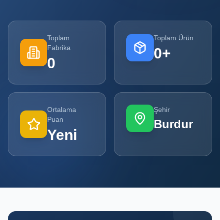
Tüm
Firmalar
Toplam
Toplam Ürün
Fabrika
0
+
Tüm
0
Ürünler
Kampanyalar
Ortalama
Şehir
POPÜLER
Puan
Burdur
KATEGORILER
Yeni
Şişe ve Kavanoz Üreticileri
Ambalaj Üreticileri
Kutu ve Karton Üreticileri
Metal Ambalaj ve Konteyner Üreticileri