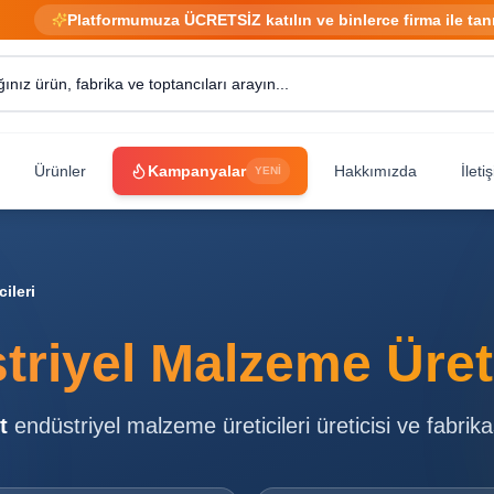
Platformumuza ÜCRETSİZ katılın ve binlerce firma ile tan
Ürünler
Kampanyalar
Hakkımızda
İleti
YENİ
ileri
riyel Malzeme Üreti
t
endüstriyel malzeme üreticileri
üreticisi ve fabrika