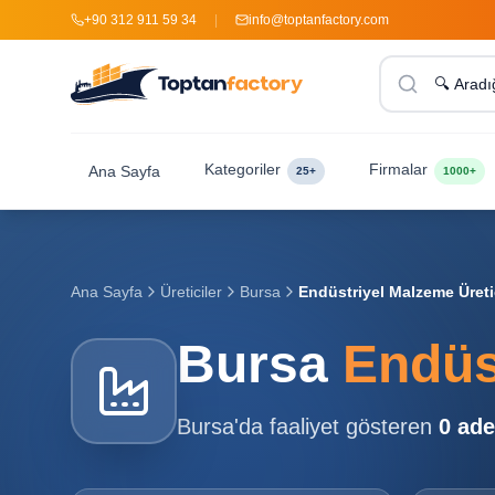
+90 312 911 59 34
|
info@toptanfactory.com
Kategoriler
Firmalar
Ana Sayfa
25+
1000+
Ana Sayfa
Üreticiler
Bursa
Endüstriyel Malzeme Üretic
Bursa
Endüst
Bursa
'da faaliyet gösteren
0
ade