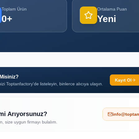
Toplam Ürün
Ortalama Puan
0
+
Yeni
 Misiniz?
Kayıt Ol
izi Toptanfactory'de listeleyin, binlerce alıcıya ulaşın.
 mi Arıyorsunuz?
info@toptan
ın, size uygun firmayı bulalım.