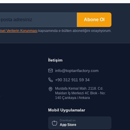
Abone Ol
isel Verilerin Korunması
kapsamında e-bülten aboneliğini onaylıyorum.
İletişim
info@toptanfactory.com
+90 312 911 59 34
Mustafa Kemal Mah. 2118. Cd.
Maidan İş Merkezi 4C Blok - No:
r
140 Çankaya / Ankara
Mobil Uygulamalar
Download on
App Store