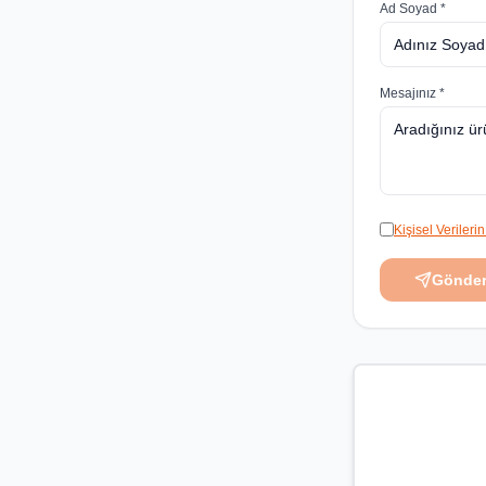
Ad Soyad *
Mesajınız *
Kişisel Veriler
Gönde