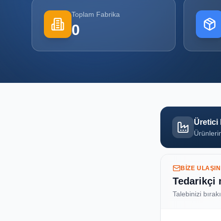
Toplam Fabrika
0
Üretici
Ürünlerin
BIZE ULAŞIN
Tedarikçi
Talebinizi bırak