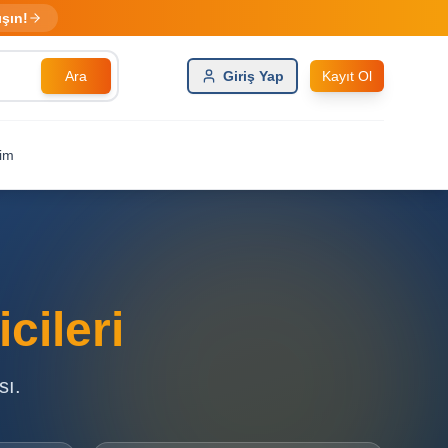
ışın!
Ara
Giriş Yap
Kayıt Ol
şim
cileri
sı.