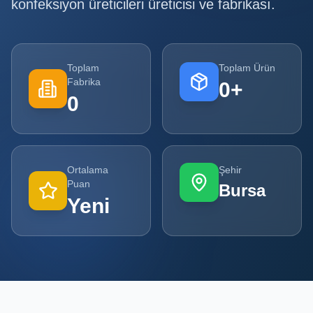
konfeksiyon üreticileri
üreticisi ve fabrikası.
Tüm
Firmalar
Toplam
Toplam Ürün
Tüm
Fabrika
0
+
Ürünler
0
Kampanyalar
POPÜLER
Ortalama
Şehir
KATEGORILER
Puan
Bursa
Yeni
Şişe ve Kavanoz Üreticileri
Ambalaj Üreticileri
Kutu ve Karton Üreticileri
Metal Ambalaj ve Konteyner Üreticileri