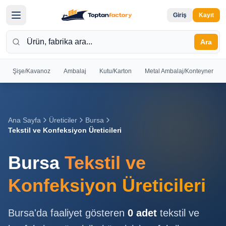
Giriş
Kayıt
Ara
Şişe/Kavanoz
Ambalaj
Kutu/Karton
Metal Ambalaj/Konteyner
Hoş
Geldiniz
Giriş yapın
Ana Sayfa
Üreticiler
Bursa
veya kayıt
Tekstil ve Konfeksiyon Üreticileri
olun
Bursa
Tekstil ve
Kayıt
Giriş
Ol
Yap
Konfeksiyon Üreticileri
Ana
Bursa
'da faaliyet gösteren
0
adet
tekstil ve
Sayfa