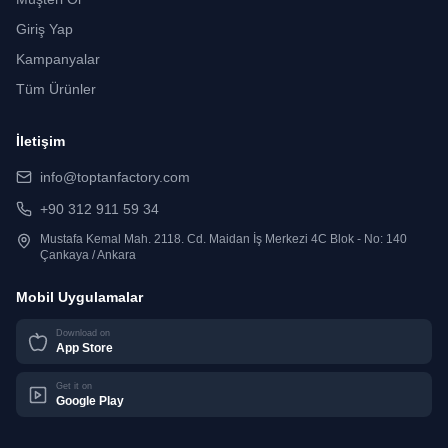
Giriş Yap
Kampanyalar
Tüm Ürünler
İletişim
info@toptanfactory.com
+90 312 911 59 34
Mustafa Kemal Mah. 2118. Cd. Maidan İş Merkezi 4C Blok - No: 140
Çankaya / Ankara
Mobil Uygulamalar
Download on
App Store
Get it on
Google Play