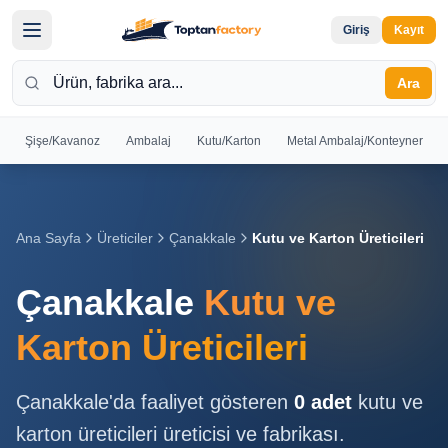
Giriş
Kayıt
Ara
Şişe/Kavanoz
Ambalaj
Kutu/Karton
Metal Ambalaj/Konteyner
Hoş
Geldiniz
Giriş yapın
Ana Sayfa
Üreticiler
Çanakkale
Kutu ve Karton Üreticileri
veya kayıt
olun
Çanakkale
Kutu ve
Kayıt
Giriş
Karton Üreticileri
Ol
Yap
Çanakkale
'da faaliyet gösteren
0
adet
kutu ve
Ana
karton üreticileri
üreticisi ve fabrikası.
Sayfa