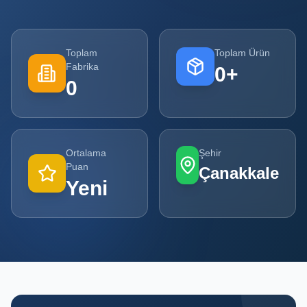
Tüm
Firmalar
Toplam
Toplam Ürün
Fabrika
0
+
Tüm
0
Ürünler
Kampanyalar
Ortalama
Şehir
POPÜLER
Puan
Çanakkale
KATEGORILER
Yeni
Şişe ve Kavanoz Üreticileri
Ambalaj Üreticileri
Kutu ve Karton Üreticileri
Metal Ambalaj ve Konteyner Üreticileri