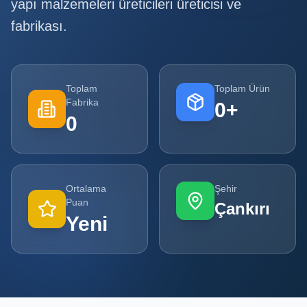
yapı malzemeleri üreticileri
üreticisi ve
fabrikası.
Tüm
Firmalar
Tüm
Ürünler
Toplam
Toplam Ürün
Fabrika
0
+
Kampanyalar
0
POPÜLER
KATEGORILER
Ortalama
Şehir
Şişe ve Kavanoz Üreticileri
Puan
Çankırı
Yeni
Ambalaj Üreticileri
Kutu ve Karton Üreticileri
Metal Ambalaj ve Konteyner Üreticileri