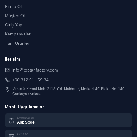
Firma Ol
Müşteri Ol
Giriş Yap
Kampanyalar
Tüm Ürünler
İletişim
info@toptanfactory.com
+90 312 911 59 34
Mustafa Kemal Mah. 2118. Cd. Maidan İş Merkezi 4C Blok - No: 140
Çankaya / Ankara
Mobil Uygulamalar
Download on
App Store
Get it on