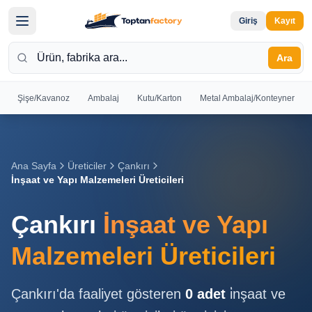
Giriş
Kayıt
Ara
Şişe/Kavanoz
Ambalaj
Kutu/Karton
Metal Ambalaj/Konteyner
Hoş
Geldiniz
Giriş yapın
Ana Sayfa
Üreticiler
Çankırı
veya kayıt
İnşaat ve Yapı Malzemeleri Üreticileri
olun
Çankırı
İnşaat ve Yapı
Kayıt
Giriş
Ol
Yap
Malzemeleri Üreticileri
Ana
Çankırı
'da faaliyet gösteren
0
adet
i̇nşaat ve
Sayfa