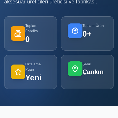
aksesuar üreticileri
üreticisi ve fabrikası.
Tüm
Firmalar
Toplam
Toplam Ürün
Tüm
Fabrika
0
+
Ürünler
0
Kampanyalar
POPÜLER
Ortalama
Şehir
KATEGORILER
Puan
Çankırı
Yeni
Şişe ve Kavanoz Üreticileri
Ambalaj Üreticileri
Kutu ve Karton Üreticileri
Metal Ambalaj ve Konteyner Üreticileri