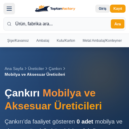
Giriş
Kayıt
Ara
Şişe/Kavanoz
Ambalaj
Kutu/Karton
Metal Ambalaj/Konteyner
Hoş
Geldiniz
Giriş yapın
Ana Sayfa
Üreticiler
Çankırı
veya kayıt
Mobilya ve Aksesuar Üreticileri
olun
Çankırı
Mobilya ve
Kayıt
Giriş
Ol
Yap
Aksesuar Üreticileri
Ana
Çankırı
'da faaliyet gösteren
0
adet
mobilya ve
Sayfa