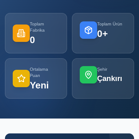
Tüm
Firmalar
Toplam
Toplam Ürün
Fabrika
0
+
Tüm
0
Ürünler
Kampanyalar
Ortalama
Şehir
POPÜLER
Puan
Çankırı
KATEGORILER
Yeni
Şişe ve Kavanoz Üreticileri
Ambalaj Üreticileri
Kutu ve Karton Üreticileri
Metal Ambalaj ve Konteyner Üreticileri