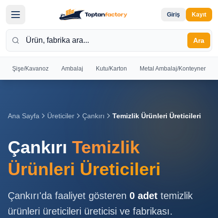
Giriş
Kayıt
Ara
Şişe/Kavanoz
Ambalaj
Kutu/Karton
Metal Ambalaj/Konteyner
Hoş
Geldiniz
Giriş yapın
Ana Sayfa
Üreticiler
Çankırı
Temizlik Ürünleri Üreticileri
veya kayıt
olun
Çankırı
Temizlik
Kayıt
Giriş
Ürünleri Üreticileri
Ol
Yap
Çankırı
'da faaliyet gösteren
0
adet
temizlik
Ana
ürünleri üreticileri
üreticisi ve fabrikası.
Sayfa