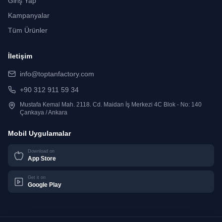
Giriş Yap
Kampanyalar
Tüm Ürünler
İletişim
info@toptanfactory.com
+90 312 911 59 34
Mustafa Kemal Mah. 2118. Cd. Maidan İş Merkezi 4C Blok - No: 140
Çankaya / Ankara
Mobil Uygulamalar
Download on
App Store
Get it on
Google Play