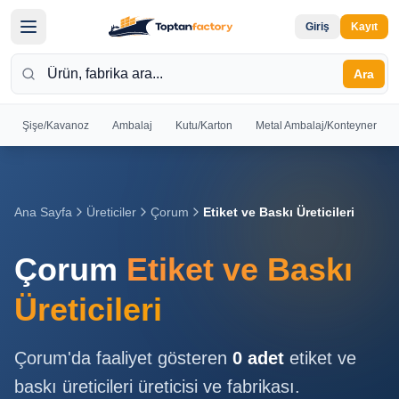
Giriş
Kayıt
Ara
Şişe/Kavanoz
Ambalaj
Kutu/Karton
Metal Ambalaj/Konteyner
Hoş
Geldiniz
Giriş yapın
Ana Sayfa
Üreticiler
Çorum
Etiket ve Baskı Üreticileri
veya kayıt
olun
Çorum
Etiket ve Baskı
Kayıt
Giriş
Üreticileri
Ol
Yap
Çorum
'da faaliyet gösteren
0
adet
etiket ve
Ana
baskı üreticileri
üreticisi ve fabrikası.
Sayfa