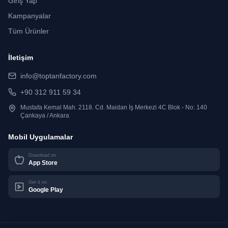
Giriş Yap
Kampanyalar
Tüm Ürünler
İletişim
info@toptanfactory.com
+90 312 911 59 34
Mustafa Kemal Mah. 2118. Cd. Maidan İş Merkezi 4C Blok - No: 140
Çankaya / Ankara
Mobil Uygulamalar
Download on
App Store
Get it on
Google Play