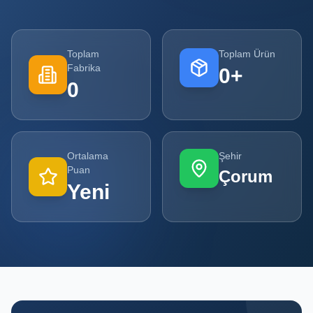
Tüm
Firmalar
Toplam
Toplam Ürün
Fabrika
0
+
Tüm
0
Ürünler
Kampanyalar
Ortalama
Şehir
POPÜLER
Puan
Çorum
KATEGORILER
Yeni
Şişe ve Kavanoz Üreticileri
Ambalaj Üreticileri
Kutu ve Karton Üreticileri
Metal Ambalaj ve Konteyner Üreticileri