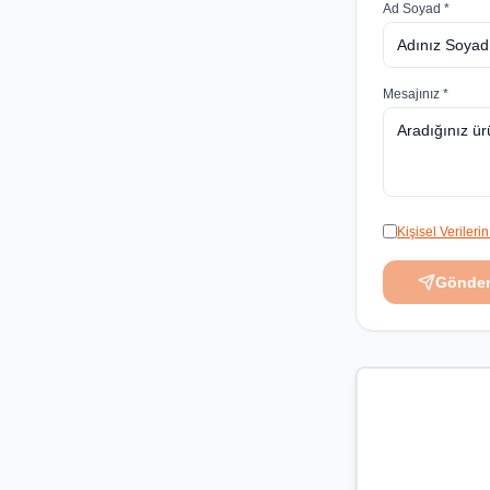
Ad Soyad *
Mesajınız *
Kişisel Veriler
Gönde