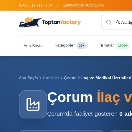
+90 312 911 59 34
|
info@toptanfactory.com
Kategoriler
Firmalar
Ana Sayfa
25+
1000+
Ana Sayfa
Üreticiler
Çorum
İlaç ve Medikal Üreticileri
Çorum
İlaç 
Çorum
'da faaliyet gösteren
0
ad