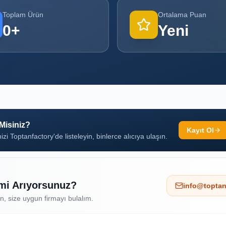
Toplam Ürün
Ortalama Puan
0
+
Yeni
 Misiniz?
Kayıt Ol
izi Toptanfactory'de listeleyin, binlerce alıcıya ulaşın.
 mi Arıyorsunuz?
info@toptan
ın, size uygun firmayı bulalım.