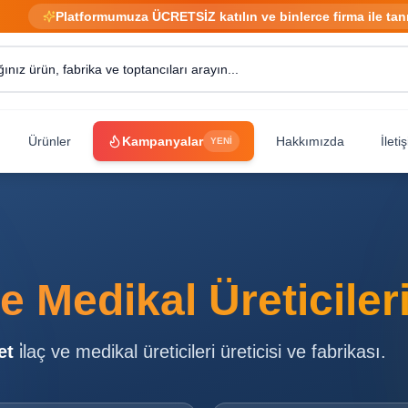
Platformumuza ÜCRETSİZ katılın ve binlerce firma ile tan
Ürünler
Kampanyalar
Hakkımızda
İleti
YENİ
ve Medikal Üreticiler
et
i̇laç ve medikal üreticileri
üreticisi ve fabrikası.