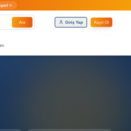
ışın!
Ara
Giriş Yap
Kayıt Ol
şim
i