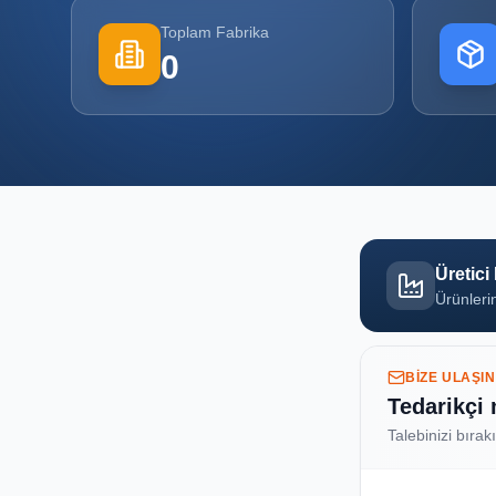
Toplam Fabrika
0
Üretici
Ürünlerin
BIZE ULAŞIN
Tedarikçi
Talebinizi bırak