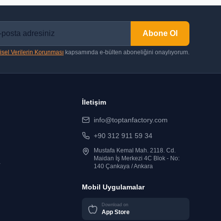
Abone Ol
isel Verilerin Korunması
kapsamında e-bülten aboneliğini onaylıyorum.
İletişim
info@toptanfactory.com
+90 312 911 59 34
Mustafa Kemal Mah. 2118. Cd.
Maidan İş Merkezi 4C Blok - No:
r
140 Çankaya / Ankara
Mobil Uygulamalar
Download on
App Store