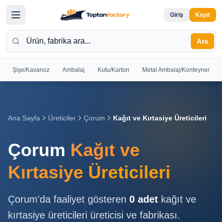
Giriş
Kayıt
Ara
Şişe/Kavanoz
Ambalaj
Kutu/Karton
Metal Ambalaj/Konteyner
Hoş
Geldiniz
Giriş yapın
Ana Sayfa
Üreticiler
Çorum
Kağıt ve Kırtasiye Üreticileri
veya kayıt
olun
Çorum
Kağıt ve
Kayıt
Giriş
Kırtasiye Üreticileri
Ol
Yap
Çorum
'da faaliyet gösteren
0
adet
kağıt ve
Ana
kırtasiye üreticileri
üreticisi ve fabrikası.
Sayfa