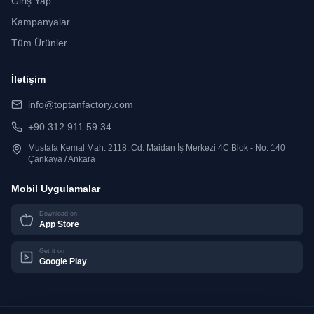
Giriş Yap
Kampanyalar
Tüm Ürünler
İletişim
info@toptanfactory.com
+90 312 911 59 34
Mustafa Kemal Mah. 2118. Cd. Maidan İş Merkezi 4C Blok - No: 140
Çankaya / Ankara
Mobil Uygulamalar
Download on
App Store
Get it on
Google Play