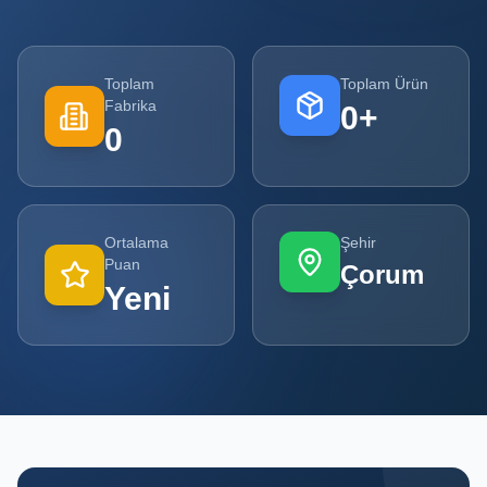
Tüm
Firmalar
Toplam
Toplam Ürün
Fabrika
0
+
Tüm
0
Ürünler
Kampanyalar
Ortalama
Şehir
POPÜLER
Puan
Çorum
KATEGORILER
Yeni
Şişe ve Kavanoz Üreticileri
Ambalaj Üreticileri
Kutu ve Karton Üreticileri
Metal Ambalaj ve Konteyner Üreticileri