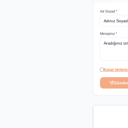
Ad Soyad *
Mesajınız *
Kişisel Veriler
Gönde