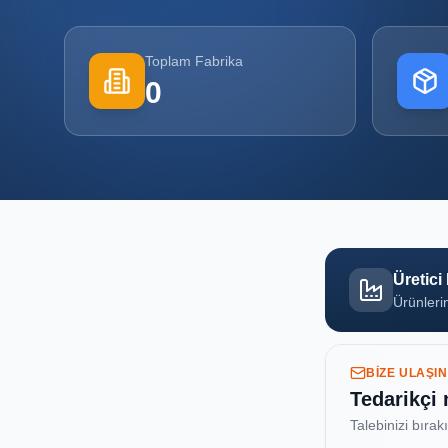
Toplam Fabrika
0
Üretici
Ürünlerin
BIZE ULAŞIN
Tedarikçi
Talebinizi bırak