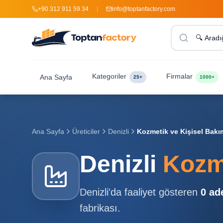
+90 312 911 59 34
|
info@toptanfactory.com
Kategoriler
Firmalar
Ana Sayfa
25+
1000+
Ana Sayfa
Üreticiler
Denizli
Kozmetik ve Kişisel Bakım
Denizli
Kozme
Denizli
'da faaliyet gösteren
0
ad
fabrikası.