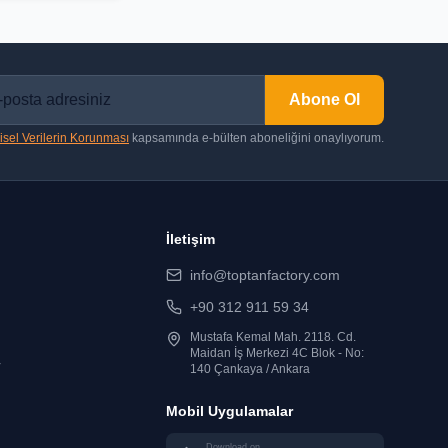
Abone Ol
isel Verilerin Korunması
kapsamında e-bülten aboneliğini onaylıyorum.
İletişim
info@toptanfactory.com
+90 312 911 59 34
Mustafa Kemal Mah. 2118. Cd.
Maidan İş Merkezi 4C Blok - No:
r
140 Çankaya / Ankara
Mobil Uygulamalar
Download on