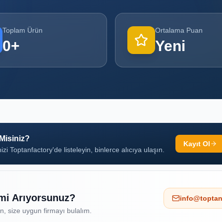
Toplam Ürün
Ortalama Puan
0
+
Yeni
 Misiniz?
Kayıt Ol
izi Toptanfactory'de listeleyin, binlerce alıcıya ulaşın.
 mi Arıyorsunuz?
info@toptan
ın, size uygun firmayı bulalım.