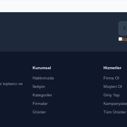
Kiş
Kurumsal
Hizmetler
Hakkımızda
Firma Ol
ce toptancı ve
İletişim
Müşteri Ol
Kategoriler
Giriş Yap
Firmalar
Kampanyala
Ürünler
Tüm Ürünler