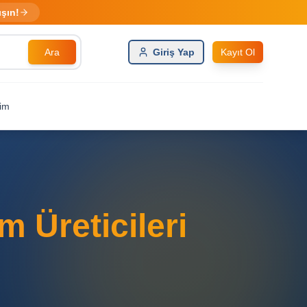
ışın!
Ara
Giriş Yap
Kayıt Ol
şim
 Üreticileri