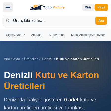
Giriş
Kayıt
Ara
Şişe/Kavanoz
Ambalaj
Kutu/Karton
Metal Ambalaj/Konteyner
Hoş
Geldiniz
Giriş yapın
Ana Sayfa
Üreticiler
Denizli
Kutu ve Karton Üreticileri
veya kayıt
olun
Denizli
Kutu ve Karton
Kayıt
Giriş
Üreticileri
Ol
Yap
Denizli
'da faaliyet gösteren
0
adet
kutu ve
Ana
karton üreticileri
üreticisi ve fabrikası.
Sayfa