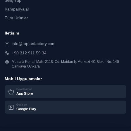
Giriş Yap
Kampanyalar
Tüm Ürünler
İletişim
info@toptanfactory.com
+90 312 911 59 34
Mustafa Kemal Mah. 2118. Cd. Maidan İş Merkezi 4C Blok - No: 140
Çankaya / Ankara
Mobil Uygulamalar
Download on
App Store
Get it on
Google Play