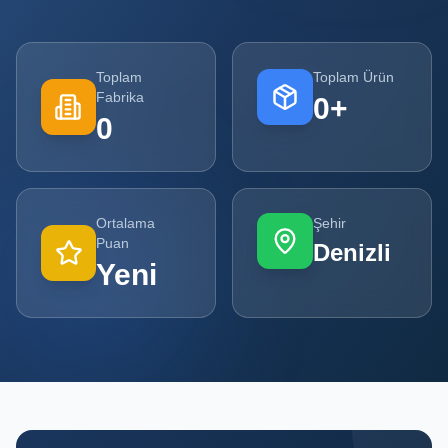
Tüm
Firmalar
Toplam
Toplam Ürün
Fabrika
0
+
Tüm
0
Ürünler
Kampanyalar
Ortalama
Şehir
POPÜLER
Puan
Denizli
KATEGORILER
Yeni
Şişe ve Kavanoz Üreticileri
Ambalaj Üreticileri
Kutu ve Karton Üreticileri
Metal Ambalaj ve Konteyner Üreticileri