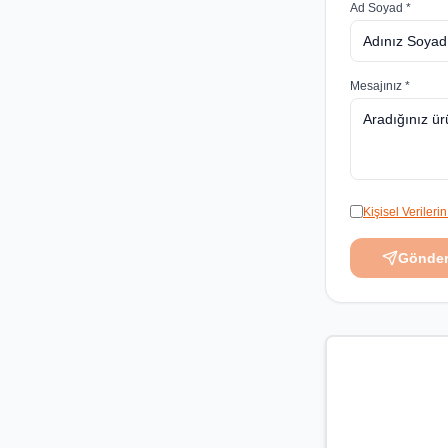
Ad Soyad *
Mesajınız *
Kişisel Veriler
Gönde