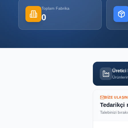
Toplam Fabrika
0
Üretici
Ürünlerin
BIZE ULAŞIN
Tedarikçi
Talebinizi bırak