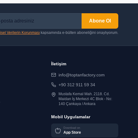
Abone Ol
isel Verilerin Korunması
kapsamında e-bülten aboneliğini onaylıyorum.
İletişim
info@toptanfactory.com
+90 312 911 59 34
Mustafa Kemal Mah. 2118. Cd.
Maidan İş Merkezi 4C Blok - No:
r
140 Çankaya / Ankara
Mobil Uygulamalar
Download on
App Store