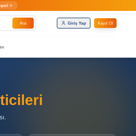
ışın!
Ara
Giriş Yap
Kayıt Ol
şim
icileri
sı.