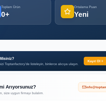
Toplam Ürün
Ortalama Puan
0
+
Yeni
 Misiniz?
Kayıt Ol
izi Toptanfactory'de listeleyin, binlerce alıcıya ulaşın.
 mi Arıyorsunuz?
info@toptan
ın, size uygun firmayı bulalım.