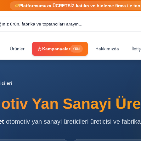
Platformumuza ÜCRETSİZ katılın ve binlerce firma ile tan
Ürünler
Kampanyalar
Hakkımızda
İleti
YENİ
cileri
tiv Yan Sanayi Üret
et
otomotiv yan sanayi üreticileri
üreticisi ve fabrika