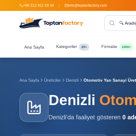
+90 312 911 59 34
|
info@toptanfactory.com
Kategoriler
Firmalar
Ana Sayfa
25+
1000+
Ana Sayfa
Üreticiler
Denizli
Otomotiv Yan Sanayi Üreti
Denizli
Otomo
Denizli
'da faaliyet gösteren
0
ad