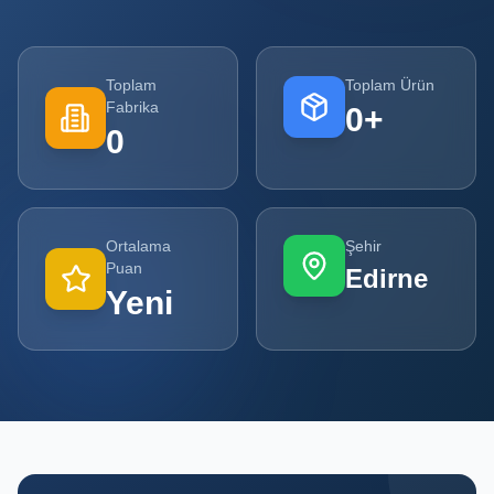
Tüm
Firmalar
Toplam
Toplam Ürün
Fabrika
0
+
Tüm
0
Ürünler
Kampanyalar
Ortalama
Şehir
POPÜLER
Puan
Edirne
KATEGORILER
Yeni
Şişe ve Kavanoz Üreticileri
Ambalaj Üreticileri
Kutu ve Karton Üreticileri
Metal Ambalaj ve Konteyner Üreticileri