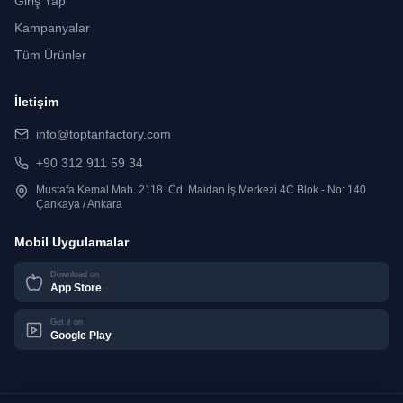
Giriş Yap
Kampanyalar
Tüm Ürünler
İletişim
info@toptanfactory.com
+90 312 911 59 34
Mustafa Kemal Mah. 2118. Cd. Maidan İş Merkezi 4C Blok - No: 140
Çankaya / Ankara
Mobil Uygulamalar
Download on
App Store
Get it on
Google Play