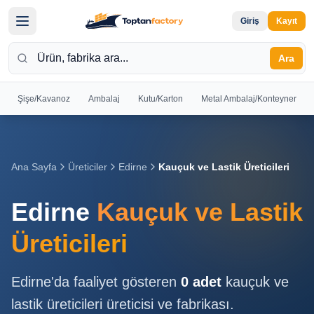
Giriş
Kayıt
Ara
Şişe/Kavanoz
Ambalaj
Kutu/Karton
Metal Ambalaj/Konteyner
Hoş
Geldiniz
Giriş yapın
Ana Sayfa
Üreticiler
Edirne
Kauçuk ve Lastik Üreticileri
veya kayıt
olun
Edirne
Kauçuk ve Lastik
Kayıt
Giriş
Üreticileri
Ol
Yap
Edirne
'da faaliyet gösteren
0
adet
kauçuk ve
Ana
lastik üreticileri
üreticisi ve fabrikası.
Sayfa