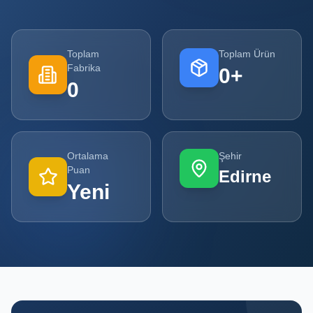
Tüm
Firmalar
Toplam
Toplam Ürün
Fabrika
0
+
Tüm
0
Ürünler
Kampanyalar
Ortalama
Şehir
POPÜLER
Puan
Edirne
KATEGORILER
Yeni
Şişe ve Kavanoz Üreticileri
Ambalaj Üreticileri
Kutu ve Karton Üreticileri
Metal Ambalaj ve Konteyner Üreticileri