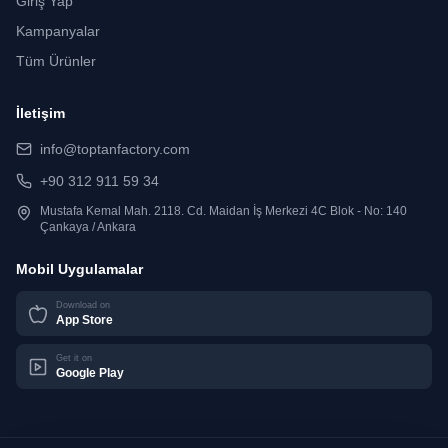
Giriş Yap
Kampanyalar
Tüm Ürünler
İletişim
info@toptanfactory.com
+90 312 911 59 34
Mustafa Kemal Mah. 2118. Cd. Maidan İş Merkezi 4C Blok - No: 140
Çankaya / Ankara
Mobil Uygulamalar
Download on
App Store
Get it on
Google Play