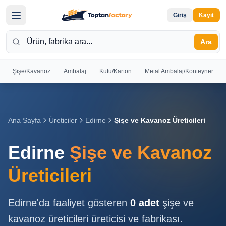
Giriş
Kayıt
Ara
Şişe/Kavanoz
Ambalaj
Kutu/Karton
Metal Ambalaj/Konteyner
Hoş
Geldiniz
Giriş yapın
Ana Sayfa
Üreticiler
Edirne
Şişe ve Kavanoz Üreticileri
veya kayıt
olun
Edirne
Şişe ve Kavanoz
Kayıt
Giriş
Üreticileri
Ol
Yap
Edirne
'da faaliyet gösteren
0
adet
şişe ve
Ana
kavanoz üreticileri
üreticisi ve fabrikası.
Sayfa