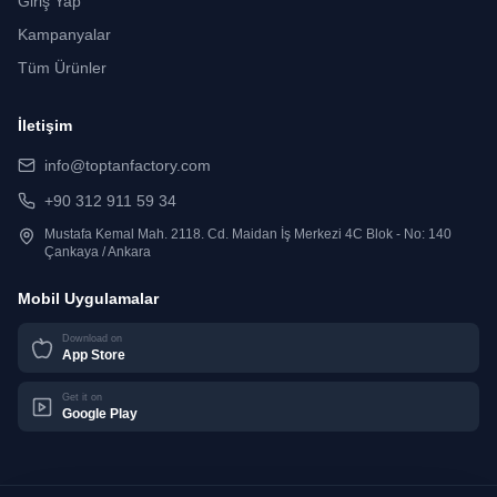
Giriş Yap
Kampanyalar
Tüm Ürünler
İletişim
info@toptanfactory.com
+90 312 911 59 34
Mustafa Kemal Mah. 2118. Cd. Maidan İş Merkezi 4C Blok - No: 140
Çankaya / Ankara
Mobil Uygulamalar
Download on
App Store
Get it on
Google Play