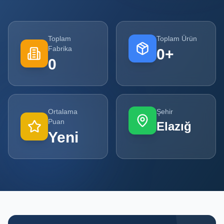
Tüm
Firmalar
Toplam
Toplam Ürün
Fabrika
0
+
Tüm
0
Ürünler
Kampanyalar
Ortalama
Şehir
POPÜLER
Puan
Elazığ
KATEGORILER
Yeni
Şişe ve Kavanoz Üreticileri
Ambalaj Üreticileri
Kutu ve Karton Üreticileri
Metal Ambalaj ve Konteyner Üreticileri