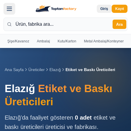
Giriş
Kayıt
Ara
Şişe/Kavanoz
Ambalaj
Kutu/Karton
Metal Ambalaj/Konteyner
Hoş
Geldiniz
Giriş yapın
Ana Sayfa
Üreticiler
Elazığ
Etiket ve Baskı Üreticileri
veya kayıt
olun
Elazığ
Etiket ve Baskı
Kayıt
Giriş
Üreticileri
Ol
Yap
Elazığ
'da faaliyet gösteren
0
adet
etiket ve
Ana
baskı üreticileri
üreticisi ve fabrikası.
Sayfa