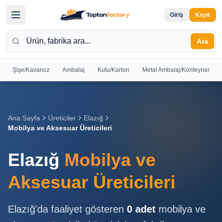
Giriş
Kayıt
Ara
Şişe/Kavanoz
Ambalaj
Kutu/Karton
Metal Ambalaj/Konteyner
Hoş
Geldiniz
Giriş yapın
Ana Sayfa
Üreticiler
Elazığ
veya kayıt
Mobilya ve Aksesuar Üreticileri
olun
Elazığ
Mobilya ve
Kayıt
Giriş
Ol
Yap
Aksesuar Üreticileri
Ana
Elazığ
'da faaliyet gösteren
0
adet
mobilya ve
Sayfa