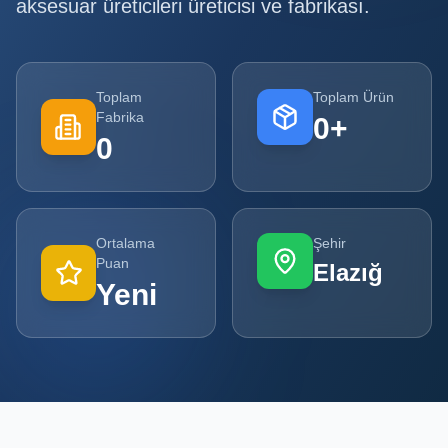
aksesuar üreticileri
üreticisi ve fabrikası.
Tüm
Firmalar
Toplam
Toplam Ürün
Tüm
Fabrika
0
+
Ürünler
0
Kampanyalar
POPÜLER
Ortalama
Şehir
KATEGORILER
Puan
Elazığ
Yeni
Şişe ve Kavanoz Üreticileri
Ambalaj Üreticileri
Kutu ve Karton Üreticileri
Metal Ambalaj ve Konteyner Üreticileri