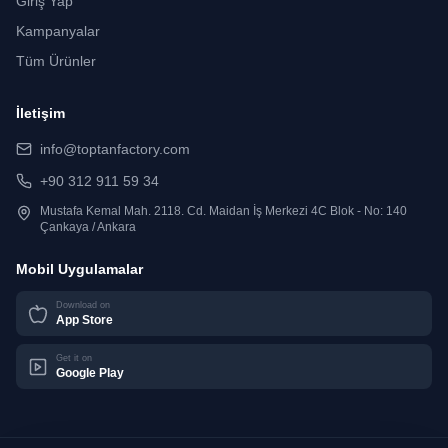
Giriş Yap
Kampanyalar
Tüm Ürünler
İletişim
info@toptanfactory.com
+90 312 911 59 34
Mustafa Kemal Mah. 2118. Cd. Maidan İş Merkezi 4C Blok - No: 140
Çankaya / Ankara
Mobil Uygulamalar
Download on
App Store
Get it on
Google Play