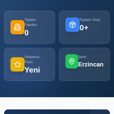
Tüm
Firmalar
Toplam
Toplam Ürün
Fabrika
0
+
Tüm
0
Ürünler
Kampanyalar
Ortalama
Şehir
POPÜLER
Puan
Erzincan
KATEGORILER
Yeni
Şişe ve Kavanoz Üreticileri
Ambalaj Üreticileri
Kutu ve Karton Üreticileri
Metal Ambalaj ve Konteyner Üreticileri