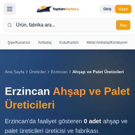
Giriş
Kayıt
Ara
Şişe/Kavanoz
Ambalaj
Kutu/Karton
Metal Ambalaj/Konteyner
Hoş
Geldiniz
Giriş yapın
Ana Sayfa
Üreticiler
Erzincan
Ahşap ve Palet Üreticileri
veya kayıt
olun
Erzincan
Ahşap ve Palet
Kayıt
Giriş
Üreticileri
Ol
Yap
Erzincan
'da faaliyet gösteren
0
adet
ahşap ve
Ana
palet üreticileri
üreticisi ve fabrikası.
Sayfa