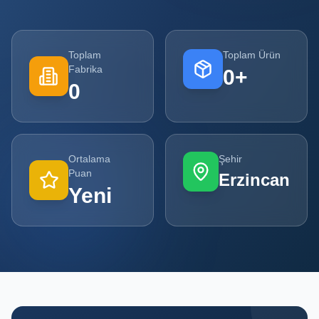
Tüm
Firmalar
Toplam
Toplam Ürün
Fabrika
0
+
Tüm
0
Ürünler
Kampanyalar
Ortalama
Şehir
POPÜLER
Puan
Erzincan
KATEGORILER
Yeni
Şişe ve Kavanoz Üreticileri
Ambalaj Üreticileri
Kutu ve Karton Üreticileri
Metal Ambalaj ve Konteyner Üreticileri