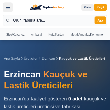
Giriş
Kayıt
Ara
Şişe/Kavanoz
Ambalaj
Kutu/Karton
Metal Ambalaj/Konteyner
Hoş
Geldiniz
Giriş yapın
Ana Sayfa
Üreticiler
Erzincan
Kauçuk ve Lastik Üreticileri
veya kayıt
olun
Erzincan
Kauçuk ve
Kayıt
Giriş
Lastik Üreticileri
Ol
Yap
Erzincan
'da faaliyet gösteren
0
adet
kauçuk ve
Ana
lastik üreticileri
üreticisi ve fabrikası.
Sayfa