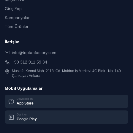
Giriş Yap
Kampanyalar
Tüm Ürünler
İletişim
info@toptanfactory.com
+90 312 911 59 34
Mustafa Kemal Mah. 2118. Cd. Maidan İş Merkezi 4C Blok - No: 140
Çankaya / Ankara
Mobil Uygulamalar
Download on
App Store
Get it on
Google Play