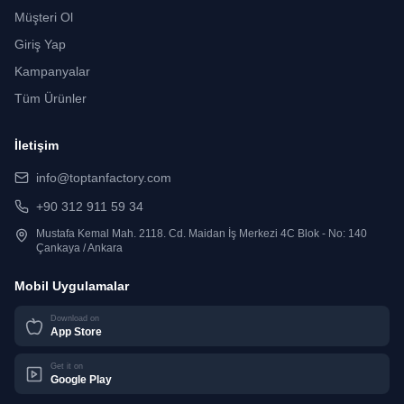
Müşteri Ol
Giriş Yap
Kampanyalar
Tüm Ürünler
İletişim
info@toptanfactory.com
+90 312 911 59 34
Mustafa Kemal Mah. 2118. Cd. Maidan İş Merkezi 4C Blok - No: 140
Çankaya / Ankara
Mobil Uygulamalar
Download on
App Store
Get it on
Google Play