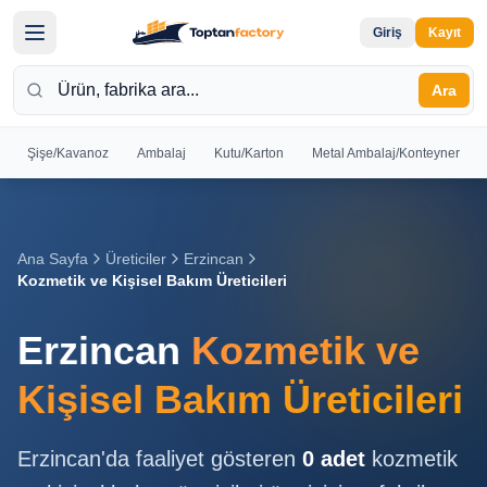
Giriş
Kayıt
Ara
Şişe/Kavanoz
Ambalaj
Kutu/Karton
Metal Ambalaj/Konteyner
Hoş
Geldiniz
Giriş yapın
Ana Sayfa
Üreticiler
Erzincan
veya kayıt
Kozmetik ve Kişisel Bakım Üreticileri
olun
Erzincan
Kozmetik ve
Kayıt
Giriş
Ol
Yap
Kişisel Bakım Üreticileri
Ana
Erzincan
'da faaliyet gösteren
0
adet
kozmetik
Sayfa