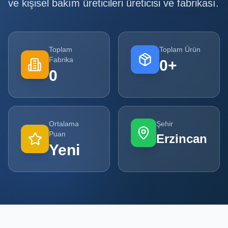
ve kişisel bakım üreticileri
üreticisi ve fabrikası.
Tüm
Firmalar
Toplam
Toplam Ürün
Tüm
Fabrika
0
+
Ürünler
0
Kampanyalar
POPÜLER
Ortalama
Şehir
KATEGORILER
Puan
Erzincan
Yeni
Şişe ve Kavanoz Üreticileri
Ambalaj Üreticileri
Kutu ve Karton Üreticileri
Metal Ambalaj ve Konteyner Üreticileri